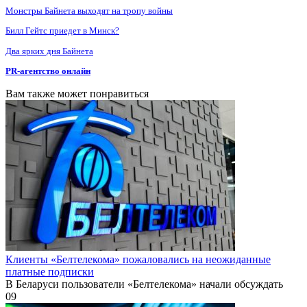
Монстры Байнета выходят на тропу войны
Билл Гейтс приедет в Минск?
Два ярких дня Байнета
PR-агентство онлайн
Вам также может понравиться
Клиенты «Белтелекома» пожаловались на неожиданные
платные подписки
В Беларуси пользователи «Белтелекома» начали обсуждать
0
9