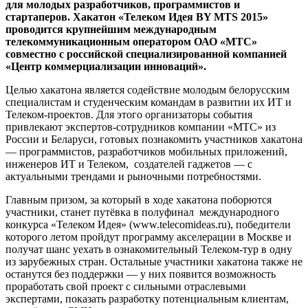
для молодых разработчиков, программистов и
стартаперов. Хакатон «Телеком Идея BY MTS 2015»
проводится крупнейшим международным
телекоммуникационным оператором ОАО «МТС»
совместно с российской специализированной компанией
«Центр коммерциализации инноваций».
Целью хакатона является содействие молодым белорусским
специалистам и студенческим командам в развитии их ИТ и
Телеком-проектов. Для этого организаторы события
привлекают экспертов-сотрудников компании «МТС» из
России и Беларуси, готовых познакомить участников хакатона
— программистов, разработчиков мобильных приложений,
инженеров ИТ и Телеком, создателей гаджетов — с
актуальными трендами и рыночными потребностями.
Главным призом, за который в ходе хакатона поборются
участники, станет путёвка в полуфинал международного
конкурса «Телеком Идея» (www.telecomideas.ru), победители
которого летом пройдут программу акселерации в Москве и
получат шанс уехать в ознакомительный Телеком-тур в одну
из зарубежных стран. Остальные участники хакатона также не
останутся без поддержки — у них появится возможность
проработать свой проект с сильными отраслевыми
экспертами, показать разработку потенциальным клиентам,