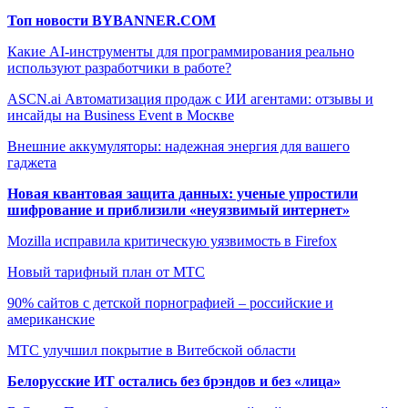
Топ новости BYBANNER.COM
Какие AI-инструменты для программирования реально
используют разработчики в работе?
ASCN.ai Автоматизация продаж с ИИ агентами: отзывы и
инсайды на Business Event в Москве
Внешние аккумуляторы: надежная энергия для вашего
гаджета
Новая квантовая защита данных: ученые упростили
шифрование и приблизили «неуязвимый интернет»
Mozilla исправила критическую уязвимость в Firefox
Новый тарифный план от МТС
90% сайтов с детской порнографией – российские и
американские
МТС улучшил покрытие в Витебской области
Белорусские ИТ остались без брэндов и без «лица»