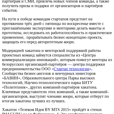
партнёрам и СМИ, привлечь новых членов команды, а также
получить призы и подарки от организаторов и партнёров
события.
На пути к победе командам стартапов предстоит на
протяжении трёх дней с пятницы по воскресенье вместе с
приглашёнными экспертами и менторами делать макеты и
прототипы, исследовать их работоспособность и практическое
применение, прорабатывать бизнес-концепцию проекта,
защищать его перед авторитетным жюри.
Модерацией хакатона и менторской поддержкой работы
проектных команд займутся специалисты из «Центра
коммерциализации инноваций», которым помогут менторы из
белорусских организаций-партнёров — центра поддержки
предпринимательства ООО «
Стартап технологии
»,
Сообщества бизнес-ангелов и венчурных инвесторов
«БАВИН», Образовательного центра Парка высоких
технологий, Научно-технологического парка БНТУ
«Политехник», других компаний-партнёров хакатона.
Ключевые представители этих компаний, а также компаний-
организаторов, выступят членами жюри, которые отберут по
итогам хакатона лучших из лучших.
Хакатон «Телеком Идея BY MTS 2015» пройдёт в стенах