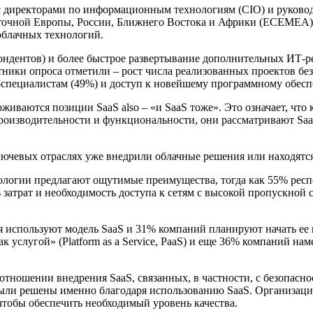
 директорами по информационным технологиям (CIO) и руковод
точной Европы, России, Ближнего Востока и Африки (ЕСЕМЕА). В
облачных технологий.
ндентов) и более быстрое развертывание дополнительных ИТ-ре
ники опроса отметили – рост числа реализованных проектов без
-специалистам (49%) и доступ к новейшему программному обесп
рживаются позиции SaaS also – «и SaaS тоже». Это означает, ч
роизводительности и функциональности, они рассматривают Sa
лючевых отраслях уже внедрили облачные решения или находятся
нологии предлагают ощутимые преимущества, тогда как 55% респ
нь затрат и необходимость доступа к сетям с высокой пропускн
 используют модель SaaS и 31% компаний планируют начать ее 
 услугой» (Platform as a Service, PaaS) и еще 36% компаний н
отношении внедрения SaaS, связанных, в частности, с безопасно
ыли решены именно благодаря использованию SaaS. Организации
чтобы обеспечить необходимый уровень качества.