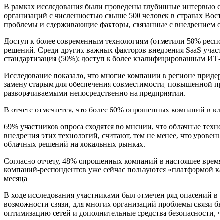
В рамках исследования были проведены глубинные интервью с
организаций с численностью свыше 500 человек в странах Вос
проблемы и сдерживающие факторы, связанные с внедрением 
Доступ к более современным технологиям (отметили 58% респо
решений. Среди других важных факторов внедрения SaaS участ
стандартизация (50%); доступ к более квалифицированным ИТ
Исследование показало, что многие компании в регионе приде
замену старым для обеспечения совместимости, повышенной п
разворачиваемыми непосредственно на предприятии.
В отчете отмечается, что более 60% опрошенных компаний в к
69% участников опроса сходятся во мнении, что облачные тех
внедрения этих технологий, считают, тем не менее, что урове
облачных решений на локальных рынках.
Согласно отчету, 48% опрошенных компаний в настоящее время
компаний-респондентов уже сейчас пользуются «платформой как
месяца.
В ходе исследования участниками был отмечен ряд опасений в 
возможности связи, для многих организаций проблемы связи б
оптимизацию сетей и дополнительные средства безопасности, 