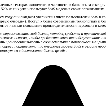
енных секторах экономики, в частности, в банковском секторе.
52% из них уже используют SaaS модель в своих организациях.
м году они ожидают увеличения числа пользователей SaaS в сво
в первую очередь»). Доступ к более современным технологиям и
дентов назвали повышение производительности персонала в каче
 переосмыслить свой бизнес, методы, средства и практический
 возможностями, чтобы предлагать качество обслуживания, о
ать производительность в соответствии с потребностями рынк
 опроса показывают, что внедрение модели SaaS в регионе пр
помогут им в достижении бизнес-целей».