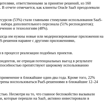
ителями, ответственными за принятие решений, из 160
 отчете отмечается, как клиенты Oracle SaaS преодолевали
сурсов (53%) стали главными стимулами использования SaaS-
 набора дополнительного персонала (51% респондентов);
ечению и технологиям (48%).
то когда им нужны новые или модернизированные приложения на
aS-решения наравне с другими приложениями,
 в процессе реализации подобных проектов.
ондентов, не отрицая потенциальных выгод в результате
ой способностью препятствуют широкому использованию
применение в ближайшие один-два года. Кроме того, 22%
амерены воспользоваться PaaS-решениями в ближайшие 12–24
стью. Несмотря на то, что главное беспокойство вызывали
, которые перешли на SaaS, активно инвестировали в