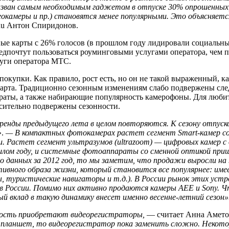
азван самым необходимым гаджетом в отпуске 30% опрошенных
деокамеры и пр.) становятся менее популярными. Это объясняе
Ru Антон Спиридонов.
ные карты с 26% голосов (в прошлом году лидировали социальны
едпочтут пользоваться роуминговыми услугами оператора, чем 
луги оператора МТС.
упки. Как правило, рост есть, но он не такой выраженный, ка
марта. Традиционно сезонным изменениям слабо подвержены сле
раты, а также набирающие популярность камерофоны. Для люби
сительно подвержены сезонности.
тренды предыдущего лета в целом повторяются. К сезону отпу
».
— В компактных фотокамерах растет сегмент Smart-камер со 
. Растет сегмент ультразумов (ultrazoom) — цифровых камер с
ошлом году, и системные фотоаппараты со сменной оптикой при
о данных за 2012 год, то мы заметим, что продажи выросли на
тивного образа жизни, который становится все популярнее: име
 туристические навигаторы и т.д.). В России рынок этих устр
 России. Помимо них активно продаются камеры AEE и Sony. Ч
ый вклад в такую динамику внесет именно весенне-летний сезон»
ность приобретают видеорегистраторы,
— считает Анна Аметов
ланшет, то видеорегистратор пока заменить сложно. Некотор