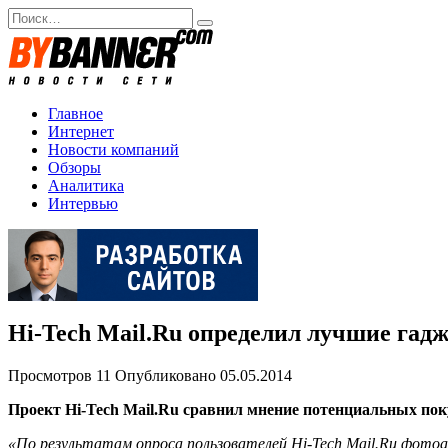
Перейти
Search
к
for:
содержанию
Главное
Интернет
Новости компаний
Обзоры
Аналитика
Интервью
Hi-Tech Mail.Ru определил лучшие гад
Просмотров
11
Опубликовано
05.05.2014
Проект Hi-Tech Mail.Ru сравнил мнение потенциальных пок
«По результатам опроса пользователей Hi-Tech Mail.Ru фото