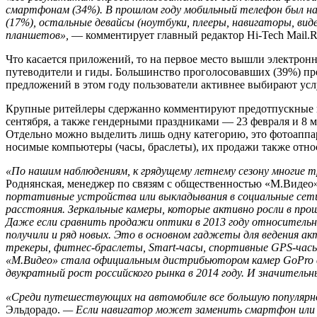
смартфонам (34%). В прошлом году мобильный телефон был н
(17%), остальные девайсы (ноутбуки, плееры, навигаторы, ви
планшетов»,
— комментирует главный редактор Hi-Tech Mail.
Что касается приложений, то на первое место вышли электрон
путеводители и гиды. Большинство проголосовавших (39%) пр
предложений в этом году пользователи активнее выбирают ус
Крупные ритейлеры сдержанно комментируют предотпускные пок
сентября, а также гендерными праздниками — 23 февраля и 8 
Отдельно можно выделить лишь одну категорию, это фотоаппа
носимые компьютеры (часы, браслеты), их продажи также отно
«По нашим наблюдениям, к грядущему летнему сезону многие 
Роднянская, менеджер по связям с общественностью «М.Видео
портативные устройства или выкладывания в социальные сети
расстояния. Зеркальные камеры, которые активно росли в пр
Даже если сравнить продажи оптики в 2013 году относительн
получили и ряд новых. Это в основном гаджеты для ведения ак
трекеры, фитнес-браслеты, Smart-часы, спортивные GPS-часы,
«М.Видео» стала официальным дистрибьютором камер GoPro в
двукратный рост российского рынка в 2014 году. И значительн
«Среди путешествующих на автомобиле все большую популяр
Эльдорадо.
— Если навигатор может заменить смартфон или п