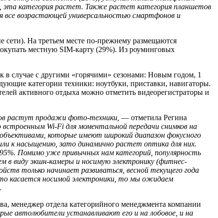
, эта категория растет. Также растет категория планшетов
тся все возрастающей универсальностью смартфонов и
е сети). На третьем месте по-прежнему размещаются
покупать местную SIM-карту (29%). Из роуминговых
к в случае с другими «горячими» сезонами: Новым годом, 1
дующие категории техники: ноутбуки, приставки, навигаторы.
телей активного отдыха можно отметить видеорегистраторы и
сков растут продажи фото-техники,
— отметила Регина
встроенным Wi-Fi для моментальной передачи снимков на
 объективами, которые имеют широкий диапазон фокусного
шли к насыщению, зато динамично растет оптика для них.
 95%. Помимо уже привычных нам категорий, популярность
ем в виду экшн-камеры и носимую электронику (фитнес-
ойств только начинает развиваться, весной текущего года
то касается носимой электроники, то мы ожидаем
.
а, менеджер отдела категорийного менеджмента компании
ые автолюбители устанавливают его и на лобовое, и на