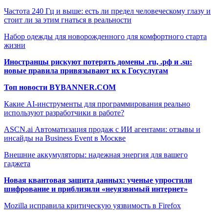
Частота 240 Гц и выше: есть ли предел человеческому глазу и
стоит ли за этим гнаться в реальности
Набор одежды для новорожденного для комфортного старта
жизни
Иностранцы рискуют потерять домены .ru, .рф и .su:
новые правила привязывают их к Госуслугам
Топ новости BYBANNER.COM
Какие AI-инструменты для программирования реально
используют разработчики в работе?
ASCN.ai Автоматизация продаж с ИИ агентами: отзывы и
инсайды на Business Event в Москве
Внешние аккумуляторы: надежная энергия для вашего
гаджета
Новая квантовая защита данных: ученые упростили
шифрование и приблизили «неуязвимый интернет»
Mozilla исправила критическую уязвимость в Firefox