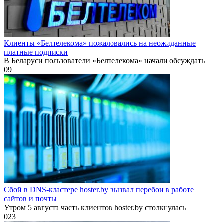
Клиенты «Белтелекома» пожаловались на неожиданные
платные подписки
В Беларуси пользователи «Белтелекома» начали обсуждать
0
9
Сбой в DNS-кластере hoster.by вызвал перебои в работе
сайтов и почты
Утром 5 августа часть клиентов hoster.by столкнулась
0
23