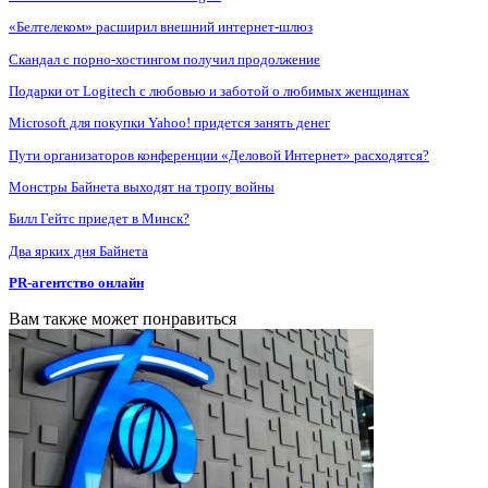
«Белтелеком» расширил внешний интернет-шлюз
Скандал с порно-хостингом получил продолжение
Подарки от Logitech с любовью и заботой о любимых женщинах
Microsoft для покупки Yahoo! придется занять денег
Пути организаторов конференции «Деловой Интернет» расходятся?
Монстры Байнета выходят на тропу войны
Билл Гейтс приедет в Минск?
Два ярких дня Байнета
PR-агентство онлайн
Вам также может понравиться