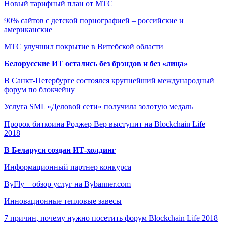
Новый тарифный план от МТС
90% сайтов с детской порнографией – российские и
американские
МТС улучшил покрытие в Витебской области
Белорусские ИТ остались без брэндов и без «лица»
В Санкт-Петербурге состоялся крупнейший международный
форум по блокчейну
Услуга SML «Деловой сети» получила золотую медаль
Пророк биткоина Роджер Вер выступит на Blockchain Life
2018
В Беларуси создан ИТ-холдинг
Информационный партнер конкурса
ByFly – обзор услуг на Bybanner.com
Инновационные тепловые завесы
7 причин, почему нужно посетить форум Blockchain Life 2018