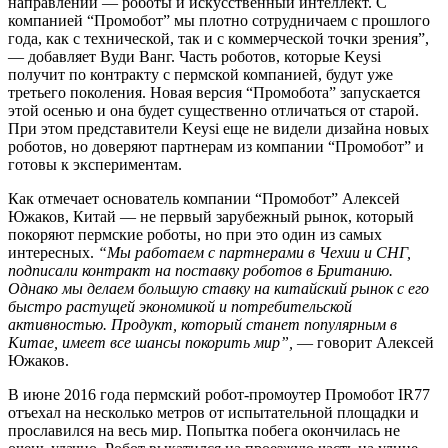
направлении — роботы и искусственный интеллект. С
компанией “Промобот” мы плотно сотрудничаем с прошлого
года, как с технической, так и с коммерческой точки зрения”,
— добавляет Вуди Ванг. Часть роботов, которые Keysi
получит по контракту с пермской компанией, будут уже
третьего поколения. Новая версия “Промобота” запускается
этой осенью и она будет существенно отличаться от старой.
При этом представители Keysi еще не видели дизайна новых
роботов, но доверяют партнерам из компании “Промобот” и
готовы к экспериментам.
Как отмечает основатель компании “Промобот” Алексей
Южаков, Китай — не первый зарубежный рынок, который
покоряют пермские роботы, но при это один из самых
интересных.
“Мы работаем с партнерами в Чехии и СНГ,
подписали контракт на поставку роботов в Британию.
Однако мы делаем большую ставку на китайский рынок с его
быстро растущей экономикой и потребительской
активностью. Продукт, который станет популярным в
Китае, имеет все шансы покорить мир”,
— говорит Алексей
Южаков.
В июне 2016 года пермский робот-промоутер Промобот IR77
отъехал на несколько метров от испытательной площадки и
прославился на весь мир. Попытка побега окончилась не