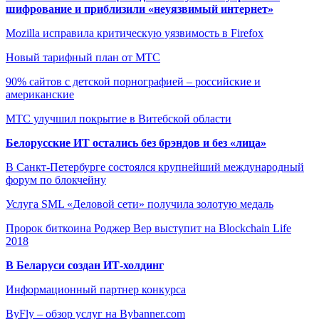
шифрование и приблизили «неуязвимый интернет»
Mozilla исправила критическую уязвимость в Firefox
Новый тарифный план от МТС
90% сайтов с детской порнографией – российские и
американские
МТС улучшил покрытие в Витебской области
Белорусские ИТ остались без брэндов и без «лица»
В Санкт-Петербурге состоялся крупнейший международный
форум по блокчейну
Услуга SML «Деловой сети» получила золотую медаль
Пророк биткоина Роджер Вер выступит на Blockchain Life
2018
В Беларуси создан ИТ-холдинг
Информационный партнер конкурса
ByFly – обзор услуг на Bybanner.com