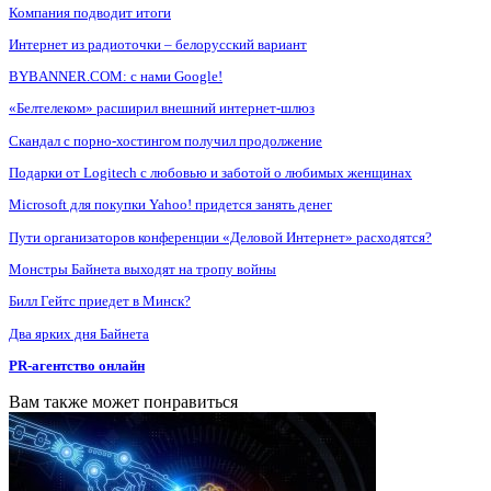
Компания подводит итоги
Интернет из радиоточки – белорусский вариант
BYBANNER.COM: c нами Google!
«Белтелеком» расширил внешний интернет-шлюз
Скандал с порно-хостингом получил продолжение
Подарки от Logitech с любовью и заботой о любимых женщинах
Microsoft для покупки Yahoo! придется занять денег
Пути организаторов конференции «Деловой Интернет» расходятся?
Монстры Байнета выходят на тропу войны
Билл Гейтс приедет в Минск?
Два ярких дня Байнета
PR-агентство онлайн
Вам также может понравиться