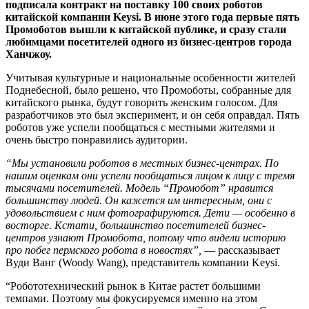
подписала контракт на поставку 100 своих роботов
китайской компании Keysi. В июне этого года первые пять
Промоботов вышли к китайской публике, и сразу стали
любимцами посетителей одного из бизнес-центров города
Ханчжоу.
Учитывая культурные и национальные особенности жителей
Поднебесной, было решено, что Промоботы, собранные для
китайского рынка, будут говорить женским голосом. Для
разработчиков это был эксперимент, и он себя оправдал. Пять
роботов уже успели пообщаться с местными жителями и
очень быстро понравились аудитории.
“Мы установили роботов в местных бизнес-центрах. По
нашим оценкам они успели пообщаться лицом к лицу с тремя
тысячами посетителей. Модель “Промобот” нравится
большинству людей. Он кажется им интересным, они с
удовольствием с ним фотографируются. Дети — особенно в
восторге. Кстати, большинство посетителей бизнес-
центров узнают Промобота, потому что видели историю
про побег пермского робота в новостях”,
— рассказывает
Вуди Ванг (Woody Wang), представитель компании Keysi.
“Робототехнический рынок в Китае растет большими
темпами. Поэтому мы фокусируемся именно на этом