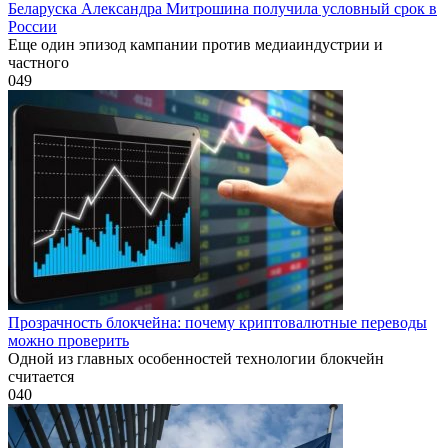
Беларуска Александра Митрошина получила условный срок в
России
Еще один эпизод кампании против медиаиндустрии и
частного
0
49
Прозрачность блокчейна: почему криптовалютные переводы
можно проверить
Одной из главных особенностей технологии блокчейн
считается
0
40