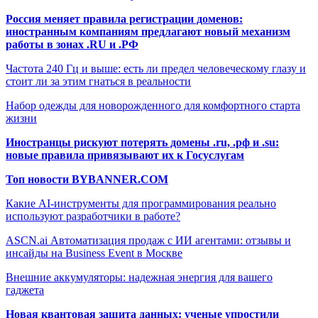
Россия меняет правила регистрации доменов:
иностранным компаниям предлагают новый механизм
работы в зонах .RU и .РФ
Частота 240 Гц и выше: есть ли предел человеческому глазу и
стоит ли за этим гнаться в реальности
Набор одежды для новорожденного для комфортного старта
жизни
Иностранцы рискуют потерять домены .ru, .рф и .su:
новые правила привязывают их к Госуслугам
Топ новости BYBANNER.COM
Какие AI-инструменты для программирования реально
используют разработчики в работе?
ASCN.ai Автоматизация продаж с ИИ агентами: отзывы и
инсайды на Business Event в Москве
Внешние аккумуляторы: надежная энергия для вашего
гаджета
Новая квантовая защита данных: ученые упростили