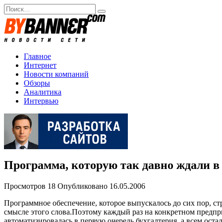
Перейти
Search
к
for:
содержанию
Главное
Интернет
Новости компаний
Обзоры
Аналитика
Интервью
Программа, которую так давно ждали в
Просмотров
18
Опубликовано
16.05.2006
Программное обеспечение, которое выпускалось до сих пор, ст
смысле этого слова.Поэтому каждый раз на конкретном предпри
автоматизировалась в первую очередь бухгалтерия, а всем ос