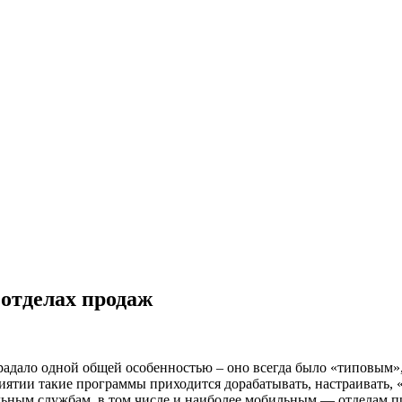
 отделах продаж
радало одной общей особенностью – оно всегда было «типовым»,
ятии такие программы приходится дорабатывать, настраивать, «
тальным службам, в том числе и наиболее мобильным — отделам 