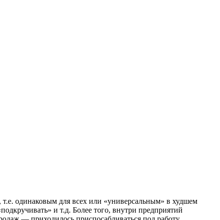
 т.е. одинаковым для всех или «универсальным» в худшем
подкручивать» и т.д. Более того, внутри предприятий
продаж — приходилось приспосабливаться под работу