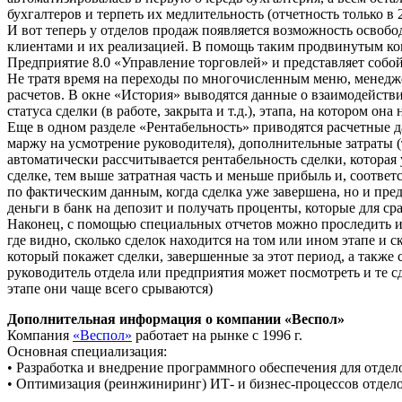
бухгалтеров и терпеть их медлительность (отчетность только в
И вот теперь у отделов продаж появляется возможность освобод
клиентами и их реализацией. В помощь таким продвинутым к
Предприятие 8.0 «Управление торговлей» и представляет собо
Не тратя время на переходы по многочисленным меню, менедж
расчетов. В окне «История» выводятся данные о взаимодействии
статуса сделки (в работе, закрыта и т.д.), этапа, на котором она
Еще в одном разделе «Рентабельность» приводятся расчетные 
маржу на усмотрение руководителя), дополнительные затраты (
автоматически рассчитывается рентабельность сделки, которая
сделке, тем выше затратная часть и меньше прибыль и, соотве
по фактическим данным, когда сделка уже завершена, но и пре
деньги в банк на депозит и получать проценты, которые для с
Наконец, с помощью специальных отчетов можно проследить ис
где видно, сколько сделок находится на том или ином этапе и
который покажет сделки, завершенные за этот период, а такж
руководитель отдела или предприятия может посмотреть и те сд
этапе они чаще всего срываются)
Дополнительная информация о компании «Веспол»
Компания
«Веспол»
работает на рынке с 1996 г.
Основная специализация:
• Разработка и внедрение программного обеспечения для отде
• Оптимизация (реинжиниринг) ИТ- и бизнес-процессов отдело