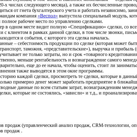
 20-х числах следующего месяца), а также их бесчисленные провод
иться от гнета бухгалтерского учета и работать независимо, за
омандам компания
«Веспол»
выпустила специальный модуль, кото
й полное рабочее место по управлению сделками.
ер в одном месте видит полную «Спецификацию» сделки, со все
 с клиентом в рамках данной сделки, в том числе звонки, письма
 находится и события, с которого эта сделка началась.
данные – себестоимость продукции по сделке (которая может бы
транспорт, таможня, «представительские»), выручка и прибыль (
 учитывает не только затраты, но и срок «товарного кредитован
тственно, меньше рентабельность и вознаграждение самого менедж
дварительно, еще до ее начала, чтобы оценить, стоит ли занимат
равнения также выводятся в этом окне программы.
торию каждой сделки, просмотреть те сделки, которые в данный
 сколько примерно денег может заработать предприятие в ближай
е сводные данные по всем статьям затрат, вознаграждениям мен
елки, которые не состоялись, «зависли» и т.д., и проанализиро
лов продаж (управленческий анализ продаж, CRM-технологии, о
в продаж .