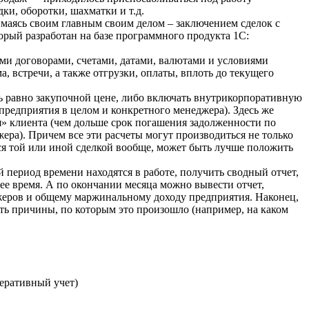
ки, оборотки, шахматки и т.д.
нимаясь своим главным своим делом – заключением сделок с
рый разработан на базе программного продукта 1С:
ми договорами, счетами, датами, валютами и условиями
, встречи, а также отгрузки, оплаты, вплоть до текущего
ть равно закупочной цене, либо включать внутрикорпоративную
предприятия в целом и конкретного менеджера). Здесь же
ия» клиента (чем дольше срок погашения задолженности по
ера). Причем все эти расчеты могут производиться не только
ься той или иной сделкой вообще, может быть лучше положить
 период времени находятся в работе, получить сводный отчет,
шее время. А по окончании месяца можно вывести отчет,
еджеров и общему маржинальному доходу предприятия. Наконец,
вать причины, по которым это произошло (например, на каком
перативный учет)