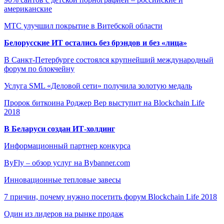
американские
МТС улучшил покрытие в Витебской области
Белорусские ИТ остались без брэндов и без «лица»
В Санкт-Петербурге состоялся крупнейший международный
форум по блокчейну
Услуга SML «Деловой сети» получила золотую медаль
Пророк биткоина Роджер Вер выступит на Blockchain Life
2018
В Беларуси создан ИТ-холдинг
Информационный партнер конкурса
ByFly – обзор услуг на Bybanner.com
Инновационные тепловые завесы
7 причин, почему нужно посетить форум Blockchain Life 2018
Один из лидеров на рынке продаж