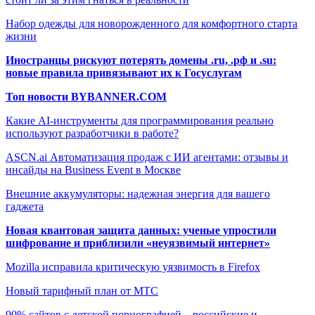
Набор одежды для новорожденного для комфортного старта
жизни
Иностранцы рискуют потерять домены .ru, .рф и .su:
новые правила привязывают их к Госуслугам
Топ новости BYBANNER.COM
Какие AI-инструменты для программирования реально
используют разработчики в работе?
ASCN.ai Автоматизация продаж с ИИ агентами: отзывы и
инсайды на Business Event в Москве
Внешние аккумуляторы: надежная энергия для вашего
гаджета
Новая квантовая защита данных: ученые упростили
шифрование и приблизили «неуязвимый интернет»
Mozilla исправила критическую уязвимость в Firefox
Новый тарифный план от МТС
90% сайтов с детской порнографией – российские и