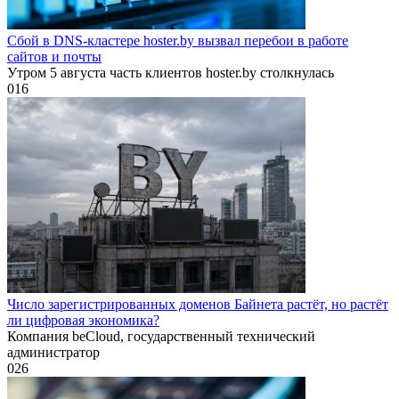
Сбой в DNS-кластере hoster.by вызвал перебои в работе
сайтов и почты
Утром 5 августа часть клиентов hoster.by столкнулась
0
16
Число зарегистрированных доменов Байнета растёт, но растёт
ли цифровая экономика?
Компания beCloud, государственный технический
администратор
0
26