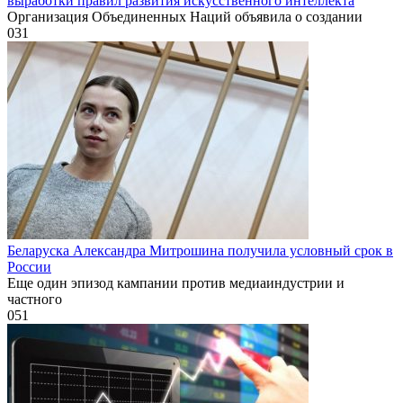
выработки правил развития искусственного интеллекта
Организация Объединенных Наций объявила о создании
0
31
Беларуска Александра Митрошина получила условный срок в
России
Еще один эпизод кампании против медиаиндустрии и
частного
0
51