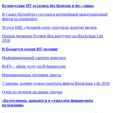
Белорусские ИТ остались без брэндов и без «лица»
В Санкт-Петербурге состоялся крупнейший международный
форум по блокчейну
Услуга SML «Деловой сети» получила золотую медаль
Пророк биткоина Роджер Вер выступит на Blockchain Life
2018
В Беларуси создан ИТ-холдинг
Информационный партнер конкурса
ByFly – обзор услуг на Bybanner.com
Инновационные тепловые завесы
7 причин, почему нужно посетить форум Blockchain Life 2018
Один из лидеров на рынке продаж
«Белтелеком» находится в «тяжелом финансовом
положении»