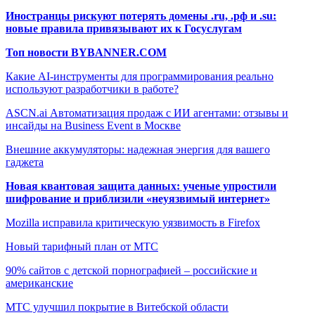
Иностранцы рискуют потерять домены .ru, .рф и .su:
новые правила привязывают их к Госуслугам
Топ новости BYBANNER.COM
Какие AI-инструменты для программирования реально
используют разработчики в работе?
ASCN.ai Автоматизация продаж с ИИ агентами: отзывы и
инсайды на Business Event в Москве
Внешние аккумуляторы: надежная энергия для вашего
гаджета
Новая квантовая защита данных: ученые упростили
шифрование и приблизили «неуязвимый интернет»
Mozilla исправила критическую уязвимость в Firefox
Новый тарифный план от МТС
90% сайтов с детской порнографией – российские и
американские
МТС улучшил покрытие в Витебской области