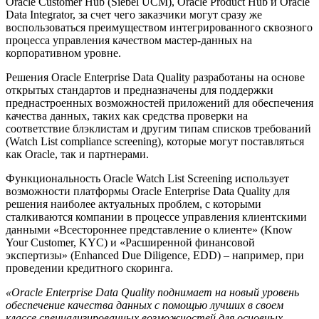
Oracle Customer Hub (Siebel UCM), Oracle Product Hub и Oracle
Data Integrator, за счет чего заказчики могут сразу же
воспользоваться преимуществом интегрированного сквозного
процесса управления качеством мастер-данных на
корпоративном уровне.
Решения Oracle Enterprise Data Quality разработаны на основе
открытых стандартов и предназначены для поддержки
преднастроенных возможностей приложений для обеспечения
качества данных, таких как средства проверки на
соответствие блэклистам и другим типам списков требований
(Watch List compliance screening), которые могут поставляться
как Oracle, так и партнерами.
Функциональность Oracle Watch List Screening использует
возможности платформы Oracle Enterprise Data Quality для
решения наиболее актуальных проблем, с которыми
сталкиваются компании в процессе управления клиентскими
данными «Всестороннее представление о клиенте» (Know
Your Customer, KYC) и «Расширенной финансовой
экспертизы» (Enhanced Due Diligence, EDD) – например, при
проведении кредитного скоринга.
«Oracle Enterprise Data Quality поднимает на новый уровень
обеспечение качества данных с помощью лучших в своем
классе специализированных возможностей для основных