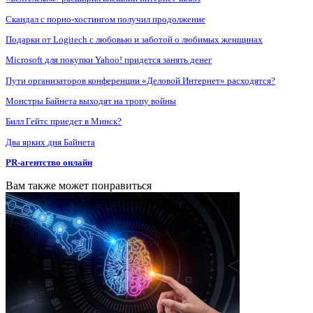
Скандал с порно-хостингом получил продолжение
Подарки от Logitech с любовью и заботой о любимых женщинах
Microsoft для покупки Yahoo! придется занять денег
Пути организаторов конференции «Деловой Интернет» расходятся?
Монстры Байнета выходят на тропу войны
Билл Гейтс приедет в Минск?
Два ярких дня Байнета
PR-агентство онлайн
Вам также может понравиться