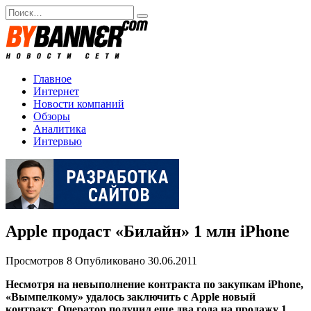
Перейти
Search
к
for:
содержанию
Главное
Интернет
Новости компаний
Обзоры
Аналитика
Интервью
Apple продаст «Билайн» 1 млн iPhone
Просмотров
8
Опубликовано
30.06.2011
Несмотря на невыполнение контракта по закупкам iPhone,
«Вымпелкому» удалось заключить с Apple новый
контракт. Оператор получил еще два года на продажу 1