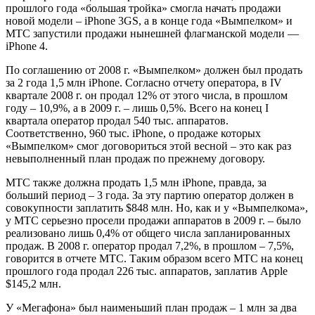
прошлого года «большая тройка» смогла начать продажи
новой модели – iPhone 3GS, а в конце года «Вымпелком» и
МТС запустили продажи нынешней флагманской модели —
iPhone 4.
По соглашению от 2008 г. «Вымпелком» должен был продать
за 2 года 1,5 млн iPhone. Согласно отчету оператора, в IV
квартале 2008 г. он продал 12% от этого числа, в прошлом
году – 10,9%, а в 2009 г. – лишь 0,5%. Всего на конец I
квартала оператор продал 540 тыс. аппаратов.
Соответственно, 960 тыс. iPhone, о продаже которых
«Вымпелком» смог договориться этой весной – это как раз
невыполненный план продаж по прежнему договору.
МТС также должна продать 1,5 млн iPhone, правда, за
больший период – 3 года. За эту партию оператор должен в
совокупности заплатить $848 млн. Но, как и у «Вымпелкома»,
у МТС серьезно просели продажи аппаратов в 2009 г. – было
реализовано лишь 0,4% от общего числа запланированных
продаж. В 2008 г. оператор продал 7,2%, в прошлом – 7,5%,
говорится в отчете МТС. Таким образом всего МТС на конец
прошлого года продал 226 тыс. аппаратов, заплатив Apple
$145,2 млн.
У «Мегафона» был наименьший план продаж – 1 млн за два