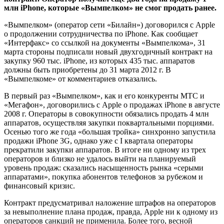
млн iPhone, которые «Вымпелком» не смог продать ранее.
«Вымпелком» (оператор сети «Билайн») договорился с Apple
о продолжении сотрудничества по iPhone. Как сообщает
«Интерфакс» со ссылкой на документы «Вымпелкома», 31
марта стороны подписали новый двухгодичный контракт на
закупку 960 тыс. iPhone, из которых 435 тыс. аппаратов
должны быть приобретены до 31 марта 2012 г. В
«Вымпелкоме» от комментариев отказались.
В первый раз «Вымпелком», как и его конкуренты МТС и
«Мегафон», договорились с Apple о продажах iPhone в августе
2008 г. Операторы в совокупности обязались продать 4 млн
аппаратов, осуществляя закупки поквартальными порциями.
Осенью того же года «большая тройка» синхронно запустила
продажи iPhone 3G, однако уже с I квартала операторы
прекратили закупки аппаратов. В итоге ни одному из трех
операторов и близко не удалось выйти на планируемый
уровень продаж: сказались насыщенность рынка «серыми
аппаратами», покупка абонентов телефонов за рубежом и
финансовый кризис.
Контракт предусматривал наложение штрафов на операторов
за невыполнение плана продаж, правда, Apple ни к одному из
операторов санкций не применила. Более того, весной