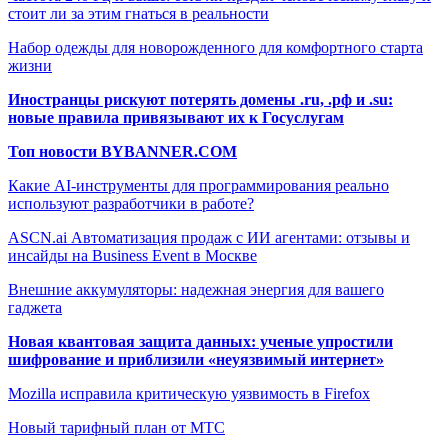
стоит ли за этим гнаться в реальности
Набор одежды для новорожденного для комфортного старта
жизни
Иностранцы рискуют потерять домены .ru, .рф и .su:
новые правила привязывают их к Госуслугам
Топ новости BYBANNER.COM
Какие AI-инструменты для программирования реально
используют разработчики в работе?
ASCN.ai Автоматизация продаж с ИИ агентами: отзывы и
инсайды на Business Event в Москве
Внешние аккумуляторы: надежная энергия для вашего
гаджета
Новая квантовая защита данных: ученые упростили
шифрование и приблизили «неуязвимый интернет»
Mozilla исправила критическую уязвимость в Firefox
Новый тарифный план от МТС