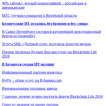
90% сайтов с детской порнографией – российские и
американские
МТС улучшил покрытие в Витебской области
Белорусские ИТ остались без брэндов и без «лица»
В Санкт-Петербурге состоялся крупнейший международный
форум по блокчейну
Услуга SML «Деловой сети» получила золотую медаль
Пророк биткоина Роджер Вер выступит на Blockchain Life
2018
В Беларуси создан ИТ-холдинг
Информационный партнер конкурса
ByFly – обзор услуг на Bybanner.com
Инновационные тепловые завесы
7 причин, почему нужно посетить форум Blockchain Life 2018
Один из лидеров на рынке продаж