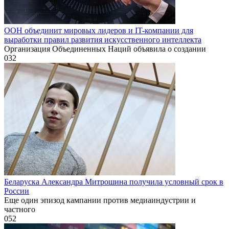
ООН объединит мировых лидеров и IT-компании для
выработки правил развития искусственного интеллекта
Организация Объединенных Наций объявила о создании
0
32
Беларуска Александра Митрошина получила условный срок в
России
Еще один эпизод кампании против медиаиндустрии и
частного
0
52