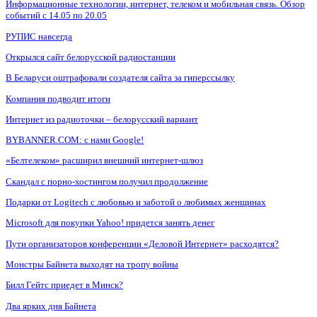
Информационные технологии, интернет, телеком и мобильная связь. Обзор
событий с 14.05 по 20.05
РУПИС навсегда
Открылся сайт белорусской радиостанции
В Беларуси оштрафовали создателя сайта за гиперссылку
Компания подводит итоги
Интернет из радиоточки – белорусский вариант
BYBANNER.COM: c нами Google!
«Белтелеком» расширил внешний интернет-шлюз
Скандал с порно-хостингом получил продолжение
Подарки от Logitech с любовью и заботой о любимых женщинах
Microsoft для покупки Yahoo! придется занять денег
Пути организаторов конференции «Деловой Интернет» расходятся?
Монстры Байнета выходят на тропу войны
Билл Гейтс приедет в Минск?
Два ярких дня Байнета