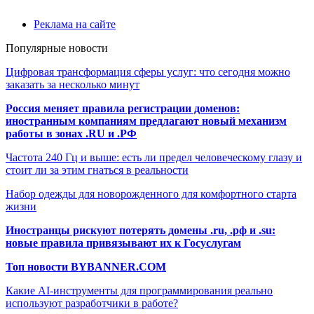
Реклама на сайте
Популярные новости
Цифровая трансформация сферы услуг: что сегодня можно
заказать за несколько минут
Россия меняет правила регистрации доменов:
иностранным компаниям предлагают новый механизм
работы в зонах .RU и .РФ
Частота 240 Гц и выше: есть ли предел человеческому глазу и
стоит ли за этим гнаться в реальности
Набор одежды для новорожденного для комфортного старта
жизни
Иностранцы рискуют потерять домены .ru, .рф и .su:
новые правила привязывают их к Госуслугам
Топ новости BYBANNER.COM
Какие AI-инструменты для программирования реально
используют разработчики в работе?