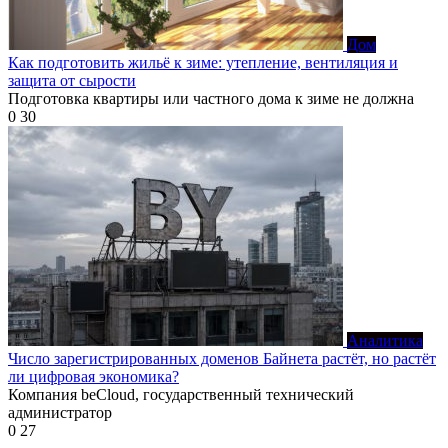
Дом
Как подготовить жильё к зиме: утепление, вентиляция и
защита от сырости
Подготовка квартиры или частного дома к зиме не должна
0
30
Аналитика
Число зарегистрированных доменов Байнета растёт, но растёт
ли цифровая экономика?
Компания beCloud, государственный технический
администратор
0
27