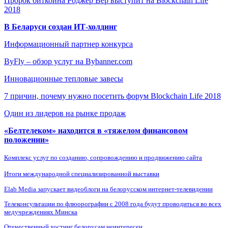
Пророк биткоина Роджер Вер выступит на Blockchain Life
2018
В Беларуси создан ИТ-холдинг
Информационный партнер конкурса
ByFly – обзор услуг на Bybanner.com
Инновационные тепловые завесы
7 причин, почему нужно посетить форум Blockchain Life 2018
Один из лидеров на рынке продаж
«Белтелеком» находится в «тяжелом финансовом
положении»
Комплекс услуг по созданию, сопровождению и продвижению сайта
Итоги международной специализированной выставки
Elab Media запускает видеоблоги на белорусском интернет-телевидении
Телеконсультации по флюорографии с 2008 года будут проводиться во всех
медучреждениях Минска
Отечественный хостинг белорусам неинтересен