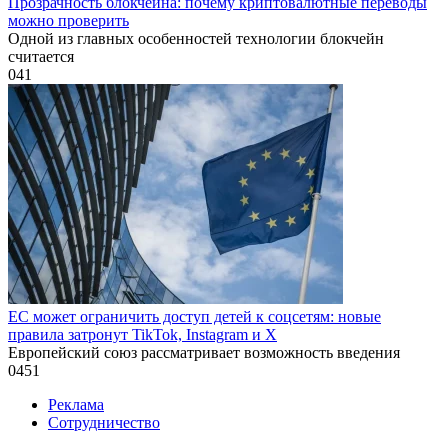
Прозрачность блокчейна: почему криптовалютные переводы
можно проверить
Одной из главных особенностей технологии блокчейн
считается
0
41
ЕС может ограничить доступ детей к соцсетям: новые
правила затронут TikTok, Instagram и X
Европейский союз рассматривает возможность введения
0
451
Реклама
Сотрудничество