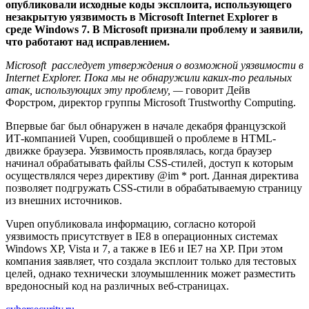
опубликовали исходные коды эксплоита, использующего
незакрытую уязвимость в Microsoft Internet Explorer в
среде Windows 7. В Microsoft признали проблему и заявили,
что работают над исправлением.
Microsoft расследует утверждения о возможной уязвимости в
Internet Explorer. Пока мы не обнаружили каких-то реальных
атак, использующих эту проблему, —
говорит Дейв
Форстром, директор группы Microsoft Trustworthy Computing.
Впервые баг был обнаружен в начале декабря французской
ИТ-компанией Vupen, сообщившей о проблеме в HTML-
движке браузера. Уязвимость проявлялась, когда браузер
начинал обрабатывать файлы CSS-стилей, доступ к которым
осуществлялся через директиву @im * port. Данная директива
позволяет подгружать CSS-стили в обрабатываемую страницу
из внешних источников.
Vupen опубликовала информацию, согласно которой
уязвимость присутствует в IE8 в операционных системах
Windows XP, Vista и 7, а также в IE6 и IE7 на XP. При этом
компания заявляет, что создала эксплоит только для тестовых
целей, однако технически злоумышленник может разместить
вредоносный код на различных веб-страницах.