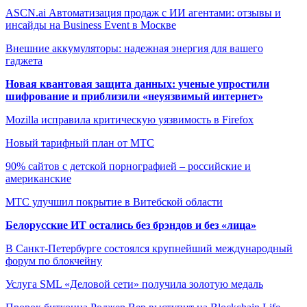
ASCN.ai Автоматизация продаж с ИИ агентами: отзывы и
инсайды на Business Event в Москве
Внешние аккумуляторы: надежная энергия для вашего
гаджета
Новая квантовая защита данных: ученые упростили
шифрование и приблизили «неуязвимый интернет»
Mozilla исправила критическую уязвимость в Firefox
Новый тарифный план от МТС
90% сайтов с детской порнографией – российские и
американские
МТС улучшил покрытие в Витебской области
Белорусские ИТ остались без брэндов и без «лица»
В Санкт-Петербурге состоялся крупнейший международный
форум по блокчейну
Услуга SML «Деловой сети» получила золотую медаль