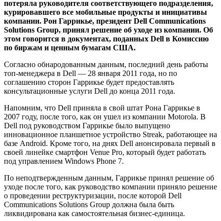
потеряла руководителя соответствующего подразделения,
курировавшего все мобильные продукты и инициативы
компании. Рон Гаррикье, президент Dell Communications
Solutions Group, принял решение об уходе из компании. Об
этом говорится в документах, поданных Dell в Комиссию
по биржам и ценным бумагам США.
Согласно обнародованным данным, последний день работы
топ-менеджера в Dell — 28 января 2011 года, но по
соглашению сторон Гаррикье будет предоставлять
консультационные услуги Dell до конца 2011 года.
Напомним, что Dell приняла в свой штат Рона Гаррикье в
2007 году, после того, как он ушел из компании Motorola. В
Dell под руководством Гаррикье было выпущено
инновационное планшетное устройство Streаk, работающее на
базе Android. Кроме того, на днях Dell анонсировала первый в
своей линейке смартфон Venue Pro, который будет работать
под управлением Windows Phone 7.
По неподтвержденным данным, Гаррикье принял решение об
уходе после того, как руководство компании приняло решение
о проведении реструктуризации, после которой Dell
Communications Solutions Group должна была быть
ликвидирована как самостоятельная бизнес-единица.