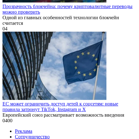
Прозрачность блокчейна: почему криптовалютные переводы
можно проверить
Одной из главных особенностей технологии блокчейн
считается
0
4
ЕС может ограничить доступ детей к соцсетям: новые
правила затронут TikTok, Instagram и X
Европейский союз рассматривает возможность введения
0
400
Реклама
Сотрудничество