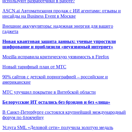
используют разработчики в работе?
ASCN.ai Автоматизация продаж с ИИ агентами: отзывы и
инсайды на Business Event в Москве
Внешние аккумуляторы: надежная энергия для вашего
гаджета
Новая квантовая защита данных: ученые упростили
шифрование и приблизили «неуязвимый интернет»
Mozilla исправила критическую уязвимость в Firefox
Новый тарифный план от МТС
90% сайтов с детской порнографией – российские и
американские
МТС улучшил покрытие в Витебской области
Белорусские ИТ остались без брэндов и без «лица»
В Санкт-Петербурге состоялся крупнейший международный
форум по блокчейну
Услуга SML «Деловой сети» получила золотую медаль