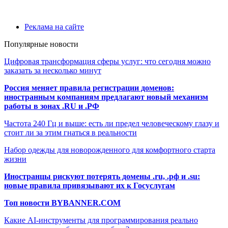
Реклама на сайте
Популярные новости
Цифровая трансформация сферы услуг: что сегодня можно
заказать за несколько минут
Россия меняет правила регистрации доменов:
иностранным компаниям предлагают новый механизм
работы в зонах .RU и .РФ
Частота 240 Гц и выше: есть ли предел человеческому глазу и
стоит ли за этим гнаться в реальности
Набор одежды для новорожденного для комфортного старта
жизни
Иностранцы рискуют потерять домены .ru, .рф и .su:
новые правила привязывают их к Госуслугам
Топ новости BYBANNER.COM
Какие AI-инструменты для программирования реально