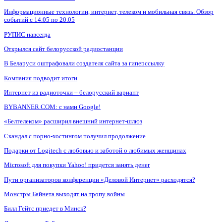
Информационные технологии, интернет, телеком и мобильная связь. Обзор
событий с 14.05 по 20.05
РУПИС навсегда
Открылся сайт белорусской радиостанции
В Беларуси оштрафовали создателя сайта за гиперссылку
Компания подводит итоги
Интернет из радиоточки – белорусский вариант
BYBANNER.COM: c нами Google!
«Белтелеком» расширил внешний интернет-шлюз
Скандал с порно-хостингом получил продолжение
Подарки от Logitech с любовью и заботой о любимых женщинах
Microsoft для покупки Yahoo! придется занять денег
Пути организаторов конференции «Деловой Интернет» расходятся?
Монстры Байнета выходят на тропу войны
Билл Гейтс приедет в Минск?