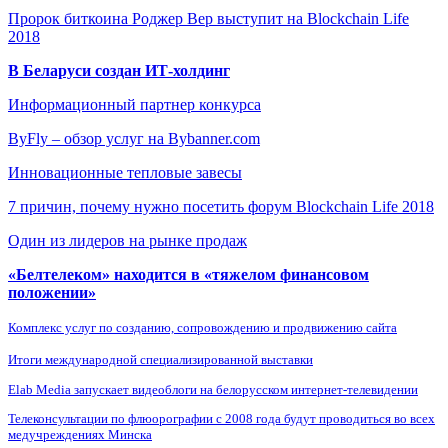
Пророк биткоина Роджер Вер выступит на Blockchain Life
2018
В Беларуси создан ИТ-холдинг
Информационный партнер конкурса
ByFly – обзор услуг на Bybanner.com
Инновационные тепловые завесы
7 причин, почему нужно посетить форум Blockchain Life 2018
Один из лидеров на рынке продаж
«Белтелеком» находится в «тяжелом финансовом
положении»
Комплекс услуг по созданию, сопровождению и продвижению сайта
Итоги международной специализированной выставки
Elab Media запускает видеоблоги на белорусском интернет-телевидении
Телеконсультации по флюорографии с 2008 года будут проводиться во всех
медучреждениях Минска