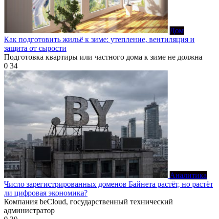
Дом
Как подготовить жильё к зиме: утепление, вентиляция и
защита от сырости
Подготовка квартиры или частного дома к зиме не должна
0
34
Аналитика
Число зарегистрированных доменов Байнета растёт, но растёт
ли цифровая экономика?
Компания beCloud, государственный технический
администратор