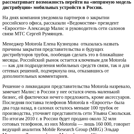
рассматривает возможность перейти на «непрямую модель
дистрибуции» мобильных устройств в России.
На днях компания уведомила партнеров о закрытии
российского офиса, рассказали «Ведомостям» президент
«Евросети» Александр Малис и руководитель сети салонов
связи МТС Сергей Румянцев.
Менеджер Motorola Елена Кузнецова отказалась назвать
причины закрытия представительства и будущих
дистрибуторов трубок, пообещав сделать это в ближайшие
месяцы. Российский рынок остается ключевым для Motorola
— как для подразделения мобильных средств связи, так и для
сетевых решений, подчеркнула она, отказавшись от
дополнительных комментариев.
Решение о ликвидации представительства Motorola назревало,
замечает Малис: в России у нее остался очень маленький
бизнес, ей фактически нечего предложить, кроме аксессуаров.
Последняя поставка телефонов Motorola в «Евросеть» была
два года назад, в салонах осталось меньше 100 трубок ее
производства, уточняет представитель сети Ульяна Смольская.
По итогам 2010 г. в России будет продано около 32 млн
сотовых телефонов, из них Motorola — лишь 160 000, говорит
ведущий аналитик Mobile Research Group (MRG) Эльдар