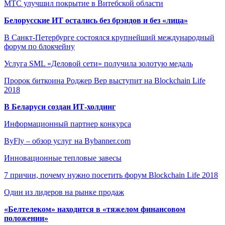
МТС улучшил покрытие в Витебской области
Белорусские ИТ остались без брэндов и без «лица»
В Санкт-Петербурге состоялся крупнейший международный
форум по блокчейну
Услуга SML «Деловой сети» получила золотую медаль
Пророк биткоина Роджер Вер выступит на Blockchain Life
2018
В Беларуси создан ИТ-холдинг
Информационный партнер конкурса
ByFly – обзор услуг на Bybanner.com
Инновационные тепловые завесы
7 причин, почему нужно посетить форум Blockchain Life 2018
Один из лидеров на рынке продаж
«Белтелеком» находится в «тяжелом финансовом
положении»