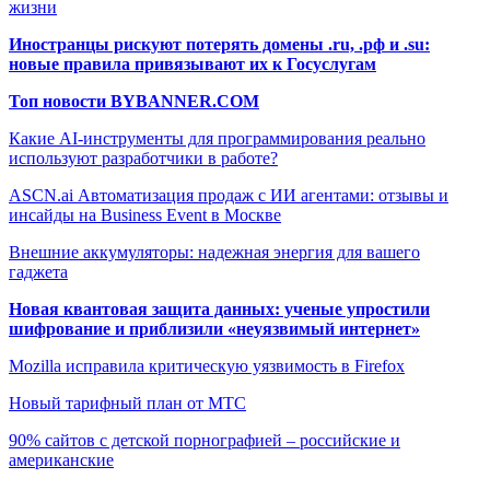
жизни
Иностранцы рискуют потерять домены .ru, .рф и .su:
новые правила привязывают их к Госуслугам
Топ новости BYBANNER.COM
Какие AI-инструменты для программирования реально
используют разработчики в работе?
ASCN.ai Автоматизация продаж с ИИ агентами: отзывы и
инсайды на Business Event в Москве
Внешние аккумуляторы: надежная энергия для вашего
гаджета
Новая квантовая защита данных: ученые упростили
шифрование и приблизили «неуязвимый интернет»
Mozilla исправила критическую уязвимость в Firefox
Новый тарифный план от МТС
90% сайтов с детской порнографией – российские и
американские