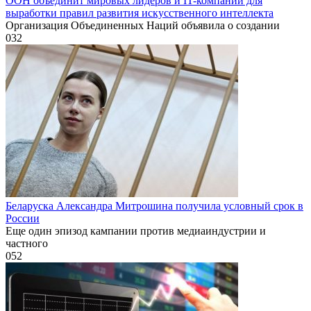
ООН объединит мировых лидеров и IT-компании для
выработки правил развития искусственного интеллекта
Организация Объединенных Наций объявила о создании
0
32
Беларуска Александра Митрошина получила условный срок в
России
Еще один эпизод кампании против медиаиндустрии и
частного
0
52