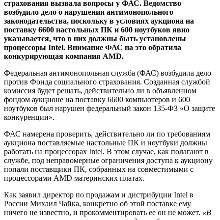
страхования вызвала вопросы у ФАС. Ведомство
возбудило дело о нарушении антимонопольного
законодательства, поскольку в условиях аукциона на
поставку 6600 настольных ПК и 600 ноутбуков явно
указывается, что в них должны быть установлены
процессоры Intel. Внимание ФАС на это обратила
конкурирующая компания AMD.
Федеральная антимонопольная служба (ФАС) возбудила дело
против Фонда социального страхования. Созданная службой
комиссия будет решать, действительно ли в объявленном
фондом аукционе на поставку 6600 компьютеров и 600
ноутбуков был нарушен федеральный закон 135-ФЗ «О защите
конкуренции».
ФАС намерена проверить, действительно ли по требованиям
аукциона поставляемые настольные ПК и ноутбуки должны
работать на процессорах Intel. В этом случае, как полагают в
службе, под неправомерные ограничения доступа к аукциону
попали поставщики ПК, собранных на совместимыми с
процессорами AMD материнских платах.
Как заявил директор по продажам и дистрибуции Intel в
России Михаил Чайка, конкретно об этой поставке ему
ничего не известно, и прокомментировать ее он не может.
«В