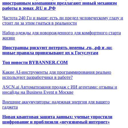
иностранным компаниям предлагают новый механизм
работы в зонах .RU и .РФ
Частота 240 Гц и выше: есть ли предел человеческому глазу и
стоит ли за этим гнаться в реальности
Набор одежды для новорожденного для комфортного старта
жизни
Иностранцы рискуют потерять домены .ru, .рф и .su:
новые правила привязывают их к Госуслугам
Топ новости BYBANNER.COM
Какие AI-инструменты для программирования реально
используют разработчики в работе?
ASCN.ai Автоматизация продаж с ИИ агентами: отзывы и
инсайды на Business Event в Москве
Внешние аккумуляторы: надежная энергия для вашего
гаджета
Новая квантовая защита данных: ученые упростили
шифрование и приблизили «неуязвимый интернет»