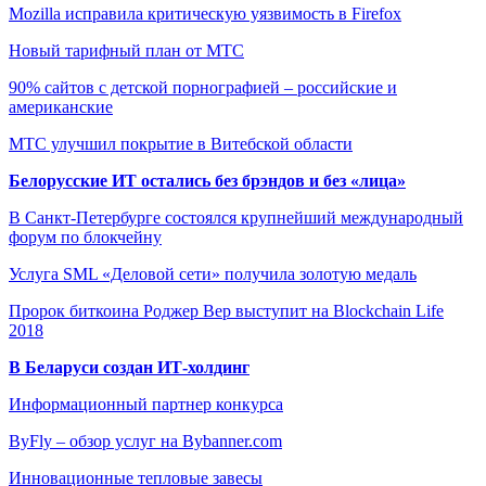
Mozilla исправила критическую уязвимость в Firefox
Новый тарифный план от МТС
90% сайтов с детской порнографией – российские и
американские
МТС улучшил покрытие в Витебской области
Белорусские ИТ остались без брэндов и без «лица»
В Санкт-Петербурге состоялся крупнейший международный
форум по блокчейну
Услуга SML «Деловой сети» получила золотую медаль
Пророк биткоина Роджер Вер выступит на Blockchain Life
2018
В Беларуси создан ИТ-холдинг
Информационный партнер конкурса
ByFly – обзор услуг на Bybanner.com
Инновационные тепловые завесы