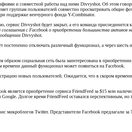
рафиями и совместной работы над ними Divvyshot. Об этом гов
яет группам пользователей совместно просматривать общие фото
 при поддержке венчурного фонда Y-Combinator.
 сервис Divvyshot будет закрыт, а его команда присоединится к
 соглашения с Facebook о приобретении большинства активов н
сообщении Divvyshot.
ет постепенно отключать различный функционал, а через шесть н
ым образом социальная сеть была заинтересована в приобретении
м времени данный функционал может появиться на Facebook.
гистрацию новых пользователей. Ожидается, что в скором времен
k является приобретение сервиса FriendFeed за $15 млн наличн
 Google. Долгое время FriendFeed оставался перспективным, но
вис микроблогов Twitter. Представители Facebook предлагали за 