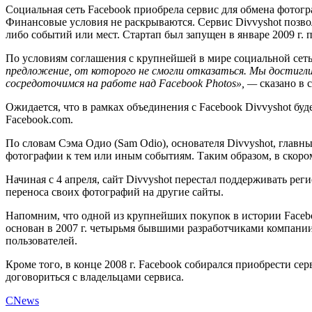
Социальная сеть Facebook приобрела сервис для обмена фотог
Финансовые условия не раскрываются. Сервис Divvyshot позвол
либо событий или мест. Стартап был запущен в январе 2009 г.
По условиям соглашения с крупнейшей в мире социальной сетью,
предложение, от которого не смогли отказаться. Мы достигли
сосредоточимся на работе над Facebook Photos», —
сказано в 
Ожидается, что в рамках объединения с Facebook Divvyshot буд
Facebook.com.
По словам Сэма Одио (Sam Odio), основателя Divvyshot, главн
фотографии к тем или иным событиям. Таким образом, в скоро
Начиная с 4 апреля, сайт Divvyshot перестал поддерживать ре
переноса своих фотографий на другие сайты.
Напомним, что одной из крупнейших покупок в истории Faceboo
основан в 2007 г. четырьмя бывшими разработчиками компании
пользователей.
Кроме того, в конце 2008 г. Facebook собирался приобрести сер
договориться с владельцами сервиса.
CNews