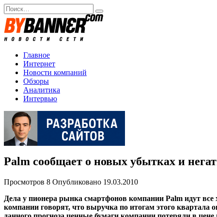
Перейти
Search
к
for:
содержанию
Главное
Интернет
Новости компаний
Обзоры
Аналитика
Интервью
Palm сообщает о новых убытках и нега
Просмотров
8
Опубликовано
19.03.2010
Дела у пионера рынка смартфонов компании Palm идут все
компании говорят, что выручка по итогам этого квартала о
данного прогноза ценные бумаги компании потеряли в цене