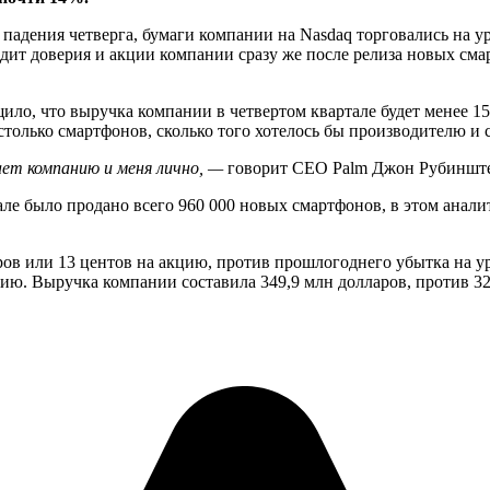
 падения четверга, бумаги компании на Nasdaq торговались на ур
т доверия и акции компании сразу же после релиза новых смартф
ило, что выручка компании в четвертом квартале будет менее 1
ют столько смартфонов, сколько того хотелось бы производителю 
ет компанию и меня лично, —
говорит CEO Palm Джон Рубиншт
ле было продано всего 960 000 новых смартфонов, в этом анали
ров или 13 центов на акцию, против прошлогоднего убытка на ур
ию. Выручка компании составила 349,9 млн долларов, против 32