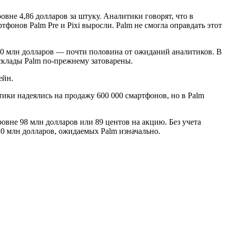
овне 4,86 долларов за штуку. Аналитики говорят, что в
онов Palm Pre и Pixi выросли. Palm не смогла оправдать этот
50 млн долларов — почти половина от ожиданий аналитиков. В
и склады Palm по-прежнему затоварены.
ейн.
тики надеялись на продажу 600 000 смартфонов, но в Palm
овне 98 млн долларов или 89 центов на акцию. Без учета
0 млн долларов, ожидаемых Palm изначально.