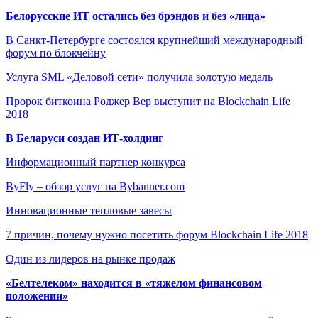
Белорусские ИТ остались без брэндов и без «лица»
В Санкт-Петербурге состоялся крупнейший международный
форум по блокчейну
Услуга SML «Деловой сети» получила золотую медаль
Пророк биткоина Роджер Вер выступит на Blockchain Life
2018
В Беларуси создан ИТ-холдинг
Информационный партнер конкурса
ByFly – обзор услуг на Bybanner.com
Инновационные тепловые завесы
7 причин, почему нужно посетить форум Blockchain Life 2018
Один из лидеров на рынке продаж
«Белтелеком» находится в «тяжелом финансовом
положении»