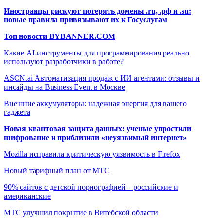
Иностранцы рискуют потерять домены .ru, .рф и .su:
новые правила привязывают их к Госуслугам
Топ новости BYBANNER.COM
Какие AI-инструменты для программирования реально
используют разработчики в работе?
ASCN.ai Автоматизация продаж с ИИ агентами: отзывы и
инсайды на Business Event в Москве
Внешние аккумуляторы: надежная энергия для вашего
гаджета
Новая квантовая защита данных: ученые упростили
шифрование и приблизили «неуязвимый интернет»
Mozilla исправила критическую уязвимость в Firefox
Новый тарифный план от МТС
90% сайтов с детской порнографией – российские и
американские
МТС улучшил покрытие в Витебской области