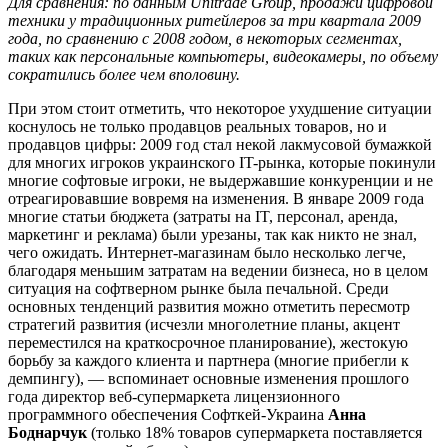
Для сравнения: по данным
Unitrade Group
, продажи цифровой
техники у традиционных ритейлеров за три квартала 2009
года, по сравнению с 2008 годом, в некоторых сегментах,
таких как персональные компьютеры, видеокамеры, по объему
сократились более чем вполовину.
При этом стоит отметить, что некоторое ухудшение ситуации
коснулось не только продавцов реальных товаров, но и
продавцов цифры: 2009 год стал некой лакмусовой бумажкой
для многих игроков украинского IT-рынка, которые покинули
многие софтовые игроки, не выдержавшие конкуренции и не
отреагировавшие вовремя на изменения. В январе 2009 года
многие статьи бюджета (затраты на IT, персонал, аренда,
маркетинг и реклама) были урезаны, так как никто не знал,
чего ожидать. Интернет-магазинам было несколько легче,
благодаря меньшим затратам на ведении бизнеса, но в целом
ситуация на софтверном рынке была печальной. Среди
основных тенденций развития можно отметить пересмотр
стратегий развития (исчезли многолетние планы, акцент
переместился на краткосрочное планирование), жестокую
борьбу за каждого клиента и партнера (многие прибегли к
демпингу), — вспоминает основные изменения прошлого
года директор веб-супермаркета лицензионного
программного обеспечения Софткей-Украина
Анна
Боднарчук
(только 18% товаров супермаркета поставляется