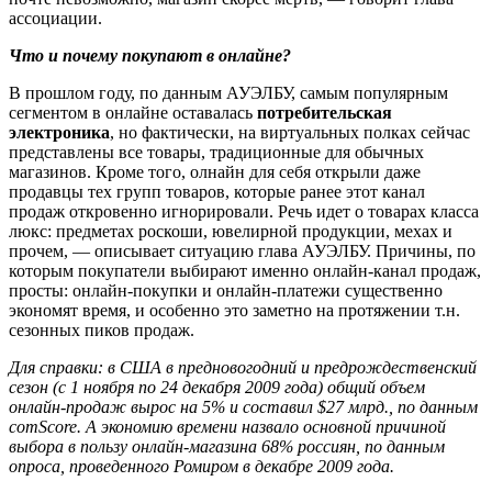
ассоциации.
Что и почему покупают в онлайне?
В прошлом году, по данным АУЭЛБУ, самым популярным
сегментом в онлайне оставалась
потребительская
электроника
, но фактически, на виртуальных полках сейчас
представлены все товары, традиционные для обычных
магазинов. Кроме того, олнайн для себя открыли даже
продавцы тех групп товаров, которые ранее этот канал
продаж откровенно игнорировали. Речь идет о товарах класса
люкс: предметах роскоши, ювелирной продукции, мехах и
прочем, — описывает ситуацию глава АУЭЛБУ. Причины, по
которым покупатели выбирают именно онлайн-канал продаж,
просты: онлайн-покупки и онлайн-платежи существенно
экономят время, и особенно это заметно на протяжении т.н.
сезонных пиков продаж.
Для справки: в США в предновогодний и предрождественский
сезон (с 1 ноября по 24 декабря 2009 года) общий объем
онлайн-продаж вырос на 5% и составил $27 млрд., по данным
comScore. А экономию времени назвало основной причиной
выбора в пользу онлайн-магазина 68% россиян, по данным
опроса, проведенного Ромиром в декабре 2009 года.