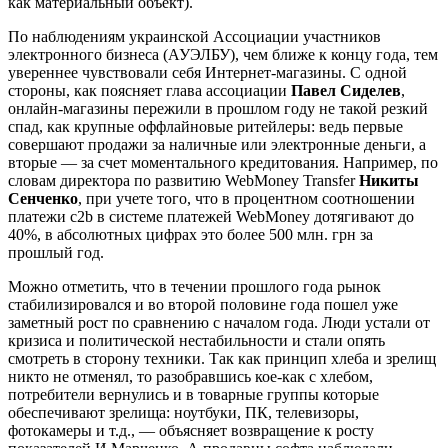
как материальный объект).
По наблюдениям украинской Ассоциации участников
электронного бизнеса (АУЭЛБУ), чем ближе к концу года, тем
увереннее чувствовали себя Интернет-магазины. С одной
стороны, как поясняет глава ассоциации
Павел Сиделев
,
онлайн-магазины пережили в прошлом году не такой резкий
спад, как крупные оффлайновые ритейлеры: ведь первые
совершают продажи за наличные или электронные деньги, а
вторые — за счет моментального кредитования. Например, по
словам директора по развитию WebMoney Transfer
Никиты
Сенченко
, при учете того, что в процентном соотношении
платежи c2b в системе платежей WebMoney дотягивают до
40%, в абсолютных цифрах это более 500 млн. грн за
прошлый год.
Можно отметить, что в течении прошлого года рынок
стабилизировался и во второй половине года пошел уже
заметный рост по сравнению с началом года. Люди устали от
кризиса и политической нестабильности и стали опять
смотреть в сторону техники. Так как принцип хлеба и зрелищ
никто не отменял, то разобравшись кое-как с хлебом,
потребители вернулись и в товарные группы которые
обеспечивают зрелища: ноутбуки, ПК, телевизоры,
фотокамеры и т.д., — объясняет возвращение к росту