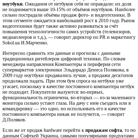
ноутбуки
. Ожидания от нетбуков себя не оправдали: их доля
не поднимается выше 10-15% от объёмов ноутбуков. Наиболее
сильно пострадали объёмы продаж фото- и видеотехники. В
этом сегменте ожидается наибольший рост в 2010 году. Рынок
видеотехники будет также активно развиваться за счёт
повышения технологичности самих устройств (телевизоров,
медиаплееров и т.д.), — говорит директор по PR и маркетингу
Sokol.ua И.Марченко.
Интересно сравнить эти данные и прогнозы с данными
традиционных ритейлеров цифровой техники. По словам
менеджера направления Компьютеры и периферия сети
супермаркетов электроники Эльдорадо Дениса Полякова, в
2009 году ноутбуки продавались лучше, а продажи десктопов
продолжали падать. При этом бум спроса на нетбуки уже
угасает, поскольку в качестве постоянного компьютера нетбук
не подходит. Покупатели жалуются: во-первых,
функциональность ограничена, во-вторых — из-за маленького
монитора сильно устают глаза. На дачу с ним съездить или в
командировку — это одно, но использовать его в качестве
постоянного компьютера никак не получится, — говорит
Д.Поляков.
Если же от продаж hardware перейти к
продажам софта
, то по
данным Софткей Украина, самыми популярными продуктами