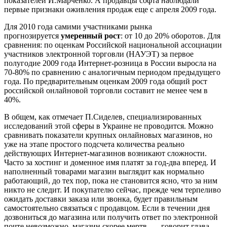
показателей И.Марченко. А продавцы софта наблюдали
первые признаки оживления продаж еще с апреля 2009 года.
Для 2010 года самими участниками рынка
прогнозируется
умеренный рост
: от 10 до 20% оборотов. Для
сравнения: по оценкам Российской национальной ассоциации
участников электронной торговли (НАУЭТ) за первое
полугодие 2009 года Интернет-розница в России выросла на
70-80% по сравнению с аналогичным периодом предыдущего
года. По предварительным оценкам 2009 года общий рост
российской онлайновой торговли составит не менее чем в
40%.
В общем, как отмечает П.Сиделев, специализированных
исследований этой сферы в Украине не проводится. Можно
сравнивать показатели крупных онлайновых магазинов, но
уже на этапе простого подсчета количества реально
действующих Интернет-магазинов возникают сложности.
Часто за хостинг и доменное имя платят за год-два вперед. И
наполненный товарами магазин выглядит как нормально
работающий, до тех пор, пока не становится ясно, что за ним
никто не следит. И покупателю сейчас, прежде чем терпеливо
ожидать доставки заказа или звонка, будет правильным
самостоятельно связаться с продавцом. Если в течении дня
дозвониться до магазина или получить ответ по электронной
почте невозможно, магазин скорее мертв, — говорит глава