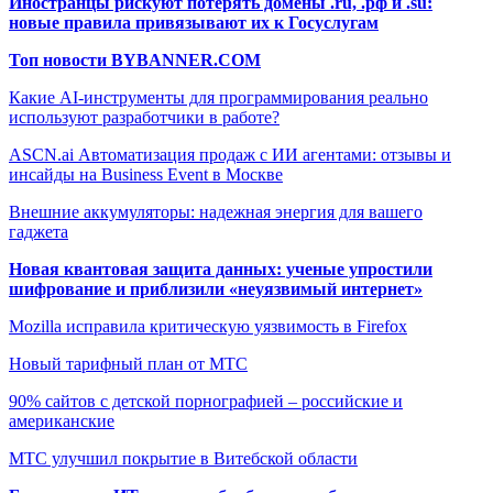
Иностранцы рискуют потерять домены .ru, .рф и .su:
новые правила привязывают их к Госуслугам
Топ новости BYBANNER.COM
Какие AI-инструменты для программирования реально
используют разработчики в работе?
ASCN.ai Автоматизация продаж с ИИ агентами: отзывы и
инсайды на Business Event в Москве
Внешние аккумуляторы: надежная энергия для вашего
гаджета
Новая квантовая защита данных: ученые упростили
шифрование и приблизили «неуязвимый интернет»
Mozilla исправила критическую уязвимость в Firefox
Новый тарифный план от МТС
90% сайтов с детской порнографией – российские и
американские
МТС улучшил покрытие в Витебской области