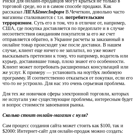
Риски для онлайн-продавцов могут крыться не только в
торговой среде, но и в самом способе продажи. Как
рассказал
ЛІГА
БізнесІнформ
В.Чечеткин, довольно часто
магазины сталкиваются с т.н.
потребительским
терроризмом
. Суть его в том, что в отличие от, например,
США, где покупка доставляется по предоплате и в случае
несоответствия ожиданиям покупателя за его же счет
отправляется обратно, в Украине расчеты за заказанный в
онлайне товар происходят уже после доставки. В нашем
случае, клиент еще ничего не заплатил, но уже может
высказывать претензии к тому, что например, водитель или
курьер, доставившие товар, плохо знают его особенности.
Клиент может потребовать расширенных консультаций или
же услуг. К примеру — установить на ноутбук любимую
программу. И соответственно отказаться от покупки, если его
что-то не устроило. Для нас это очень серьезная проблема.
Для тех же новичков сферы электронной торговли, которых
не испугали уже существующие проблемы, интересным будет
и вопрос стоимости завоевания рынка.
Сколько стоит онлайн-магазин с нуля?
Сам процесс создания сайта может стоить как $100, так и
$2000: Интернет-сайт для онлайн-продаж можно создать: