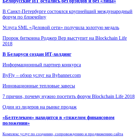
Белорусские ИТ остались без брэндов и без «лица»
В Санкт-Петербурге состоялся крупнейший международный
форум по блокчейну
Услуга SML «Деловой сети» получила золотую медаль
Пророк биткоина Роджер Вер выступит на Blockchain Life
2018
В Беларуси создан ИТ-холдинг
Информационный партнер конкурса
ByFly – обзор услуг на Bybanner.com
Инновационные тепловые завесы
7 причин, почему нужно посетить форум Blockchain Life 2018
Один из лидеров на рынке продаж
«Белтелеком» находится в «тяжелом финансовом
положении»
Комплекс услуг по созданию, сопровождению и продвижению сайта