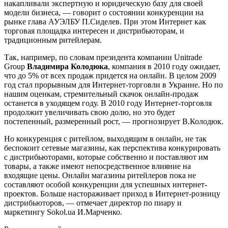
накапливали экспертную и юридическую базу для своей
модели бизнеса, — говорит о состоянии конкуренции на
рынке глава АУЭЛБУ П.Сиделев. При этом Интернет как
торговая площадка интересен и дистрибьюторам, и
традиционным ритейлерам.
Так, например, по словам президента компании Unitrade
Group
Владимира Колодюка
, компания в 2010 году ожидает,
что до 5% от всех продаж придется на онлайн. В целом 2009
год стал прорывным для Интернет-торговли в Украине. Но по
нашим оценкам, стремительный скачок онлайн-продаж
останется в уходящем году. В 2010 году Интернет-торговля
продолжит увеличивать свою долю, но это будет
постепенный, размеренный рост, — прогнозирует В.Колодюк.
Но конкуренция с ритейлом, выходящим в онлайн, не так
беспокоит сетевые магазины, как перспектива конкурировать
с дистрибьюторами, которые собственно и поставляют им
товары, а также имеют непосредственное влияние на
входящие цены. Онлайн магазины ритейлеров пока не
составляют особой конкуренции для успешных интернет-
проектов. Больше настораживает приход в Интернет-розницу
дистрибьюторов, — отмечает директор по пиару и
маркетингу Sokol.ua И.Марченко.