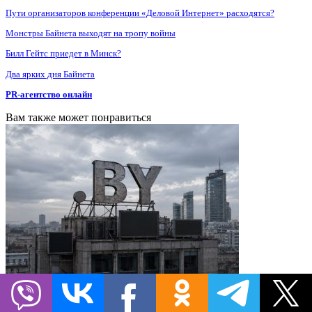
Пути организаторов конференции «Деловой Интернет» расходятся?
Монстры Байнета выходят на тропу войны
Билл Гейтс приедет в Минск?
Два ярких дня Байнета
PR-агентство онлайн
Вам также может понравиться
Число зарегистрированных доменов Байнета растёт, но растёт
ли цифровая экономика?
Компания beCloud, государственный технический