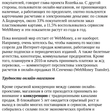
покупателей, говорит глава проекта Rozetka.ua. С другой
стороны, пользователи онлайн-магазинов, не принимающих
наличные, а работающих по предоплате, охотно пользуются
карточными расчетами и электронными деньгами: по словам
А.Боднарчук, около 33% покупателей оплатили заказ
пластиковыми картами, а 11,5% воспользовались сервисом
WebMoney и эти показатели растут из года в год.
Пока внешний мир отстает от WebMoney, а не наоборот.
Например, очень хотелось бы, чтобы наконец-то массово
созрели для Интернет-продаж компании, работающие на
рынке подписки и периодических изданий. А также билетные
агентства, кинотеатры, коммунальные предприятия. Кроме
того, планируем в 2010-м начать принимать платежи за ж/д
перевозки, — комментирует перспективы электронных
расчетов в онлайн-продажах Н.Сенченко (WebMoney Transfer).
Трудности онлайн-магазинов
Кроме серьезной конкуренции между самими онлайн-
проектами, магазинам в сети приходится принимать во
внимание и
конкуренцию
с традиционными каналами
продаж. В ближайшее 5 лет ожидается серьезный рост и
выход в онлайн многих поставщиков и сервисов, которые
собирались с силами после экономических проблем и