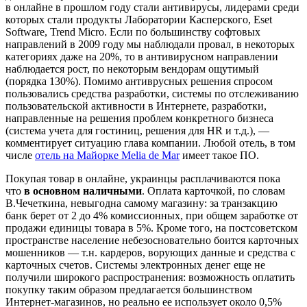
в онлайне в прошлом году стали антивирусы, лидерами среди
которых стали продукты Лаборатории Касперского, Eset
Software, Trend Micro. Если по большинству софтовых
направлений в 2009 году мы наблюдали провал, в некоторых
категориях даже на 20%, то в антивирусном направлении
наблюдается рост, по некоторым вендорам ощутимый
(порядка 130%). Помимо антиврусных решения спросом
пользовались средства разработки, системы по отслеживанию
пользовательской активности в Интернете, разработки,
направленные на решения проблем конкретного бизнеса
(система учета для гостиниц, решения для HR и т.д.), —
комментирует ситуацию глава компании. Любой отель, в том
числе
отель на Майорке Melia de Mar
имеет такое ПО.
Покупая товар в онлайне, украинцы расплачиваются пока
что
в основном наличными
. Оплата карточкой, по словам
В.Чечеткина, невыгодна самому магазину: за транзакцию
банк берет от 2 до 4% комиссионных, при общем заработке от
продажи единицы товара в 5%. Кроме того, на постсоветском
пространстве население небезосновательно боится карточных
мошенников — т.н. кардеров, ворующих данные и средства с
карточных счетов. Системы электронных денег еще не
получили широкого распространения: возможность оплатить
покупку таким образом предлагается большинством
Интернет-магазинов, но реально ее использует около 0,5%