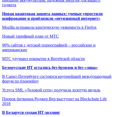
Внешние аккумуляторы: надежная энергия для вашего
гаджета
Новая квантовая защита данных: ученые упростили
шифрование и приблизили «неуязвимый интернет»
Mozilla исправила критическую уязвимость в Firefox
Новый тарифный план от МТС
90% сайтов с детской порнографией – российские и
американские
МТС улучшил покрытие в Витебской области
Белорусские ИТ остались без брэндов и без «лица»
В Санкт-Петербурге состоялся крупнейший международный
форум по блокчейну
Услуга SML «Деловой сети» получила золотую медаль
Пророк биткоина Роджер Вер выступит на Blockchain Life
2018
В Беларуси создан ИТ-холдинг