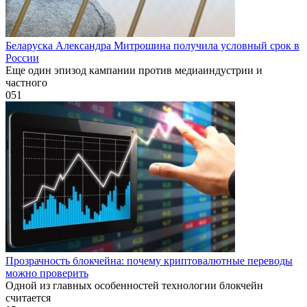
Беларуска Александра Митрошина получила условный срок в
России
Еще один эпизод кампании против медиаиндустрии и
частного
0
51
Прозрачность блокчейна: почему криптовалютные переводы
можно проверить
Одной из главных особенностей технологии блокчейн
считается