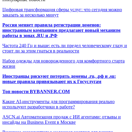
Цифровая трансформация сферы услуг: что сегодня можно
заказать за несколько минут
Россия меняет правила регистрации доменов:
иностранным компаниям предлагают новый механизм
работы в зонах .RU и .РФ
Частота 240 Гц и выше: есть ли предел человеческому глазу и
стоит ли за этим гнаться в реальности
Набор одежды для новорожденного для комфортного старта
жизни
Иностранцы рискуют потерять домены .ru, .рф и .su:
новые правила привязывают их к Госуслугам
Топ новости BYBANNER.COM
Какие AI-инструменты для программирования реально
используют разработчики в работе?
ASCN.ai Автоматизация продаж с ИИ агентами: отзывы и
инсайды на Business Event в Москве