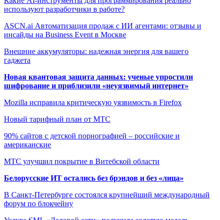
Какие AI-инструменты для программирования реально
используют разработчики в работе?
ASCN.ai Автоматизация продаж с ИИ агентами: отзывы и
инсайды на Business Event в Москве
Внешние аккумуляторы: надежная энергия для вашего
гаджета
Новая квантовая защита данных: ученые упростили
шифрование и приблизили «неуязвимый интернет»
Mozilla исправила критическую уязвимость в Firefox
Новый тарифный план от МТС
90% сайтов с детской порнографией – российские и
американские
МТС улучшил покрытие в Витебской области
Белорусские ИТ остались без брэндов и без «лица»
В Санкт-Петербурге состоялся крупнейший международный
форум по блокчейну