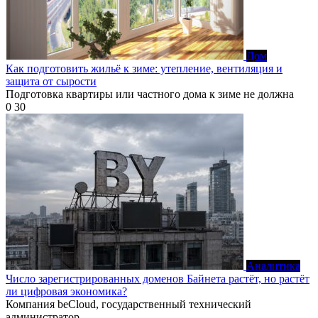
Дом
Как подготовить жильё к зиме: утепление, вентиляция и
защита от сырости
Подготовка квартиры или частного дома к зиме не должна
0
30
Аналитика
Число зарегистрированных доменов Байнета растёт, но растёт
ли цифровая экономика?
Компания beCloud, государственный технический
администратор