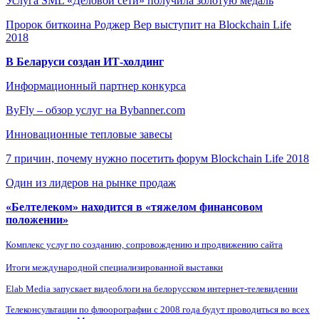
Услуга SML «Деловой сети» получила золотую медаль
Пророк биткоина Роджер Вер выступит на Blockchain Life
2018
В Беларуси создан ИТ-холдинг
Информационный партнер конкурса
ByFly – обзор услуг на Bybanner.com
Инновационные тепловые завесы
7 причин, почему нужно посетить форум Blockchain Life 2018
Один из лидеров на рынке продаж
«Белтелеком» находится в «тяжелом финансовом
положении»
Комплекс услуг по созданию, сопровождению и продвижению сайта
Итоги международной специализированной выставки
Elab Media запускает видеоблоги на белорусском интернет-телевидении
Телеконсультации по флюорографии с 2008 года будут проводиться во всех