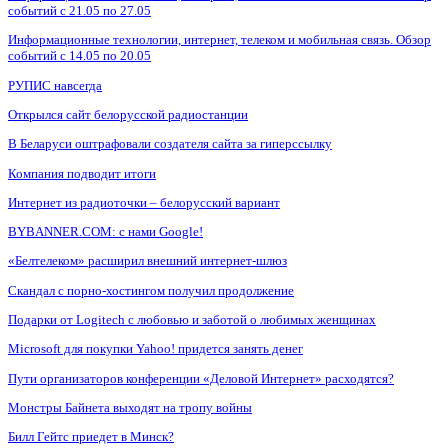
событий с 21.05 по 27.05
Информационные технологии, интернет, телеком и мобильная связь. Обзор
событий с 14.05 по 20.05
РУПИС навсегда
Открылся сайт белорусской радиостанции
В Беларуси оштрафовали создателя сайта за гиперссылку
Компания подводит итоги
Интернет из радиоточки – белорусский вариант
BYBANNER.COM: c нами Google!
«Белтелеком» расширил внешний интернет-шлюз
Скандал с порно-хостингом получил продолжение
Подарки от Logitech с любовью и заботой о любимых женщинах
Microsoft для покупки Yahoo! придется занять денег
Пути организаторов конференции «Деловой Интернет» расходятся?
Монстры Байнета выходят на тропу войны
Билл Гейтс приедет в Минск?