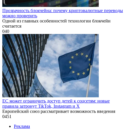
Прозрачность блокчейна: почему криптовалютные переводы
можно проверить
Одной из главных особенностей технологии блокчейн
считается
0
40
ЕС может ограничить доступ детей к соцсетям: новые
правила затронут TikTok, Instagram и X
Европейский союз рассматривает возможность введения
0
451
Реклама