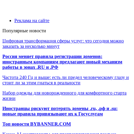
Реклама на сайте
Популярные новости
Цифровая трансформация сферы услуг: что сегодня можно
заказать за несколько минут
Россия меняет правила регистрации доменов:
иностранным компаниям предлагают новый механизм
работы в зонах .RU и .РФ
Частота 240 Гц и выше: есть ли предел человеческому глазу и
стоит ли за этим гнаться в реальности
Набор одежды для новорожденного для комфортного старта
жизни
Иностранцы рискуют потерять домены .ru, .рф и .su:
новые правила привязывают их к Госуслугам
Топ новости BYBANNER.COM