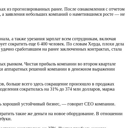
ах из прогнозированных ранее. После ознакомления с отчетом
, а заявления небольших компаний о наметившимся росте — не
ла, а также урезания зарплат всем сотрудникам, включая
ет сократить еще 6 400 человек. По словам Херда, плохи дела
удачно сработавшим на ранее заключенных контрактах, стала
емых рынком. Чистая прибыль компании во втором квартале
одажи аппаратных решений компании в денежном выражении
в, больше всего здесь сокращение произошло в продажах
зделения сократилась на 31% до 374 млн долларов, маржа
ать хороший устойчивый бизнес, — говорит CEO компании.
тратить такие же деньги на новое оборудование. В отношении
тбуки.