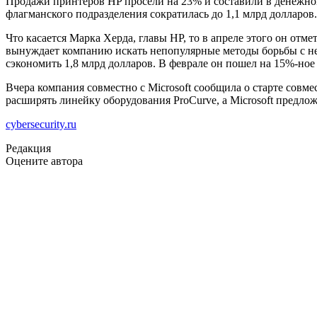
Продажи принтеров HP просели на 23% и составили в денежно
флагманского подразделения сократилась до 1,1 млрд долларов.
Что касается Марка Херда, главы HP, то в апреле этого он отм
вынуждает компанию искать непопулярные методы борьбы с ней
сэкономить 1,8 млрд долларов. В феврале он пошел на 15%-ное
Вчера компания совместно с Microsoft сообщила о старте совм
расширять линейку оборудования ProCurve, а Microsoft предл
cybersecurity.ru
Редакция
Оцените автора