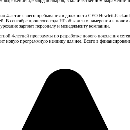
м выражении 5,9 млрд долларов, в количественном выражении п
етил 4-летие своего пребывания в должности CEO Hewlett-Packar
. В сентябре прошлого года HP объявила о намерении в новом ф
 урезание зарплат персоналу и менеджменту компании.
естной 4-летней программы по разработке нового поколения сете
ожит новую программную начинку для нее. Всего в финансирован