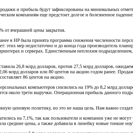
 продажи и прибыль будут зафиксированы на минимальных отметк
ческим компаниям еще предстоит долгое и болезненное падение
5% от вчерашней цены закрытия.
нее в HP была принята программа снижения численности персона
: этих мер недостаточно и до конца года производитель планиру
ринтерах и серверах. Единственным неплохим подразделением, 
ставила 26,8 млрд долларов, против 27,5 млрд долларов, ожида
в 2,06 млрд долларов или 80 центов на акцию годом ранее. Пр
составляет 86 центов на акцию.
рсональных компьютеров снизились на 19% до 8,2 млрд долларо
тся около трети выручки. Операционная прибыль данного подра
сивную ценовую политику, но это не наша цель. Нам важно созд
ились на 7,1%, так как пользователи и компании уже не могут 
зила средние цены, а также добавила в линейку новые тонкие ноу