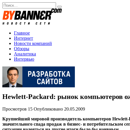
Перейти
Search
к
for:
содержанию
Главное
Интернет
Новости компаний
Обзоры
Аналитика
Интервью
Hewlett-Packard: рынок компьютеров о
Просмотров
15
Опубликовано
20.05.2009
Крупнейший мировой производитель компьютеров Hewlett-Pa
значительного спада продаж в бизнес- и потребительском с
ситуации надеяться на другие итоги было бы наивным.