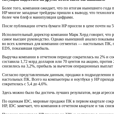
Более того, компания ожидает, что по итогам нынешнего года
HP многие западные трейдеры пришли к выводу, что технологи
более чем блеф и манипуляция цифрами.
После публикации отчета бумаги HP просели в цене почти на 
Исполнительный директор компании Марк Херд говорит, что ра
самое высшее руководство. Однако нынешний анализ показывает
во всех ключевых для компании сегментах — настольных ПК, п
EDS, показавшая прибыль.
Выручка компании в отчетном периоде сократилась на 2% и со
составила 1,72 млрд долларов или 70 центов на акцию, проти
снизились на 3,2%, прибыль за вычетом операционных выплат 
Согласно представленным данным, продажи в подразделении пе
настольных ПК. Всего на компьютеры и ноутбуки у HP приходи
сократилась с 5,4 до 4,6%.
Здесь можно было бы достичь лучших результатов, ведя агрес
По оценкам IDC, мировые продажи ПК в первом квартале сократ
HP, IDC замечает, что компания в отчетном квартале и так сни