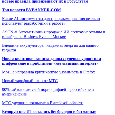
новые правила привязывают их к Госуслугам
Топ новости BYBANNER.COM
Какие AI-инструменты для программирования реально
используют разработчики в работе?
ASCN.ai Автоматизация продаж с ИИ агентами: отзывы и
инсайды на Business Event в Москве
Внешние аккумуляторы: надежная энергия для вашего
гаджета
Новая квантовая защита данных: ученые упростили
шифрование и приблизили «неуязвимый интернет»
Mozilla исправила критическую уязвимость в Firefox
Новый тарифный план от МТС
90% сайтов с детской порнографией – российские и
американские
МТС улучшил покрытие в Витебской области
Белорусские ИТ остались без брэндов и без «лица»