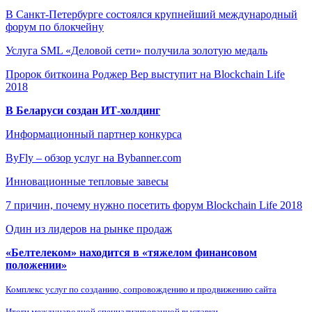
В Санкт-Петербурге состоялся крупнейший международный
форум по блокчейну
Услуга SML «Деловой сети» получила золотую медаль
Пророк биткоина Роджер Вер выступит на Blockchain Life
2018
В Беларуси создан ИТ-холдинг
Информационный партнер конкурса
ByFly – обзор услуг на Bybanner.com
Инновационные тепловые завесы
7 причин, почему нужно посетить форум Blockchain Life 2018
Один из лидеров на рынке продаж
«Белтелеком» находится в «тяжелом финансовом
положении»
Комплекс услуг по созданию, сопровождению и продвижению сайта
Итоги международной специализированной выставки