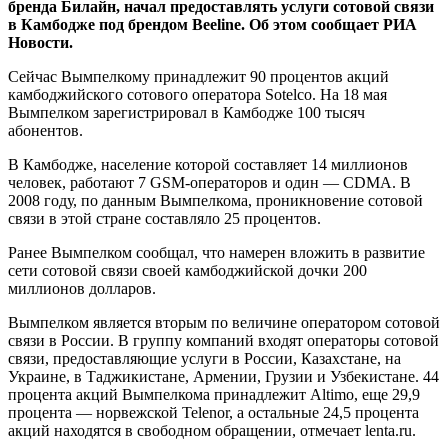
бренда Билайн, начал предоставлять услуги сотовой связи
в Камбодже под брендом Beeline. Об этом сообщает РИА
Новости.
Сейчас Вымпелкому принадлежит 90 процентов акций
камбоджийского сотового оператора Sotelco. На 18 мая
Вымпелком зарегистрировал в Камбодже 100 тысяч
абонентов.
В Камбодже, население которой составляет 14 миллионов
человек, работают 7 GSM-операторов и один — CDMA. В
2008 году, по данным Вымпелкома, проникновение сотовой
связи в этой стране составляло 25 процентов.
Ранее Вымпелком сообщал, что намерен вложить в развитие
сети сотовой связи своей камбоджийской дочки 200
миллионов долларов.
Вымпелком является вторым по величине оператором сотовой
связи в России. В группу компаний входят операторы сотовой
связи, предоставляющие услуги в России, Казахстане, на
Украине, в Таджикистане, Армении, Грузии и Узбекистане. 44
процента акций Вымпелкома принадлежит Altimo, еще 29,9
процента — норвежской Telenor, а остальные 24,5 процента
акций находятся в свободном обращении, отмечает lenta.ru.