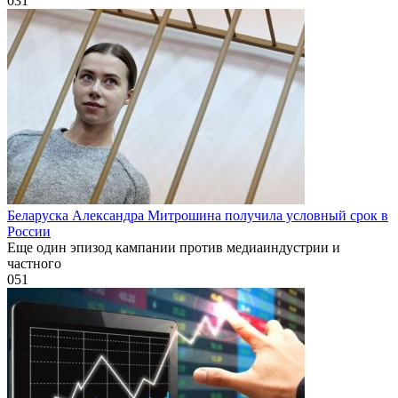
0
31
Беларуска Александра Митрошина получила условный срок в
России
Еще один эпизод кампании против медиаиндустрии и
частного
0
51