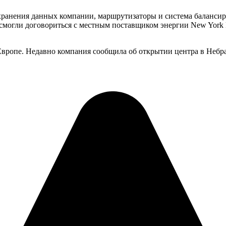
ы хранения данных компании, маршрутизаторы и система баланси
а и смогли договориться с местным поставщиком энергии New Yo
вропе. Недавно компания сообщила об открытии центра в Небра