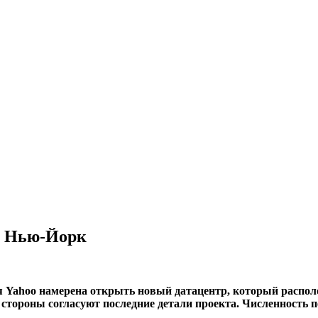
е Нью-Йорк
ния Yahoo намерена открыть новый датацентр, который расп
тороны согласуют последние детали проекта. Численность пе