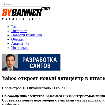
Перейти
Search
к
for:
содержанию
Главное
Интернет
Новости компаний
Обзоры
Аналитика
Интервью
Yahoo откроет новый датацентр в штат
Просмотров
16
Опубликовано
11.05.2009
По сообщению агентства Associated Press интернет-компа
Соответствующие переговоры с властями уже завершены и с
сообщается.