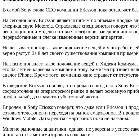
В самой Sony слова CEO компании Ericsson пока оставляют без 
На сегодня Sony Ericsson является пятым по объемам продаж 
американскую Motorola. Отраслевые специалисты говорят, что 
революционной модели сотовых телефонов, завершив инноваци
переработанные и слегка измененные версии аппаратов.
Не вызывает восторга такое положение вещей и у потребителей
верно растут. За 8 лет своего существования компания примерн
Негласно признает такое положение вещей и Хидеки Комияма, 
его 42-летней карьеры в компании Sony. Комияма признает налич
аналог iPhone. Кроме того, компания явно страдает от отсутств
В шведской Ericsson говорят, что продав свою долю в Sony Eric
сосредоточена на операторском рынке и делает основную прибы
профильный, да и заметно убыточный актив.
Впрочем, в Sony Ericsson говорят, что даже если Ericsson и п
сотовых телефонов и переходя на рынок смартфонов. В прошло
Windows Mobile. Даты релиза смартфонов пока не названы.
Многие рыночные аналитики, однако, не уверены в успехе тако
и постараться минимизировать издержки.