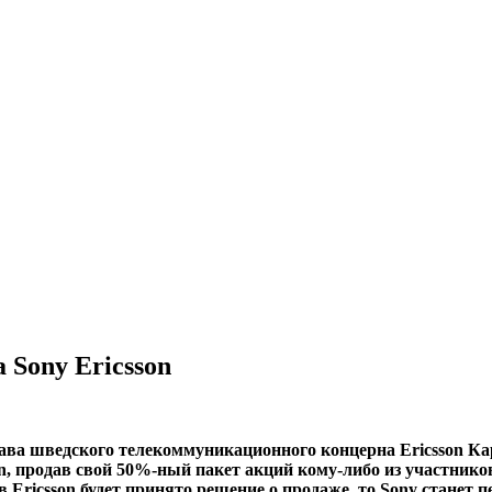
 Sony Ericsson
лава шведского телекоммуникационного концерна Ericsson Ка
n, продав свой 50%-ный пакет акций кому-либо из участников
 Ericsson будет принято решение о продаже, то Sony станет