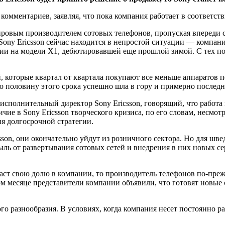
комментариев, заявляя, что пока компания работает в соответств
мировым производителем сотовых телефонов, пропуская впереди с
Sony Ericsson сейчас находится в непростой ситуации — компани
и на модели X1, дебютировавшей еще прошлой зимой. С тех пор
, которые квартал от квартала покупают все меньше аппаратов 
о половину этого срока успешно шла в гору и примерно последни
исполнительный директор Sony Ericsson, говорящий, что работа
ие в Sony Ericsson творческого кризиса, по его словам, несмотр
ия долгосрочной стратегии.
sson, они окончательно уйдут из розничного сектора. Но для шве
ль от развертывания сотовых сетей и внедрения в них новых сер
родаст свою долю в компании, то производитель телефонов по-пре
м месяце представители компании объявили, что готовят новые 
го разнообразия. В условиях, когда компания несет постоянно р