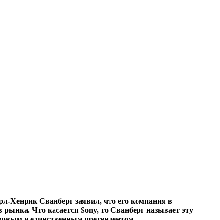
рл-Хенрик Сванберг заявил, что его компания в
 рынка. Что касается Sony, то Сванберг называет эту
 первым и единственным претендентом.