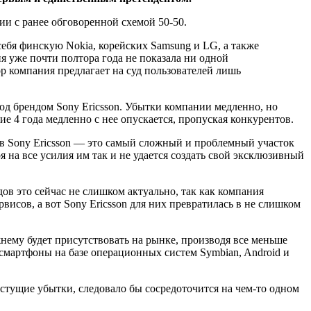
ии c ранее обговоренной схемой 50-50.
ебя финскую Nokia, корейских Samsung и LG, а также
я уже почти полтора года не показала ни одной
 компания предлагает на суд пользователей лишь
под брендом Sony Ericsson. Убытки компании медленно, но
е 4 года медленно с нее опускается, пропуская конкурентов.
 в Sony Ericsson — это самый сложный и проблемный участок
я на все усилия им так и не удается создать свой эксклюзивный
дов это сейчас не слишком актуально, так как компания
висов, а вот Sony Ericsson для них превратилась в не слишком
жнему будет присутствовать на рынке, производя все меньше
смартфоны на базе операционных систем Symbian, Android и
астущие убытки, следовало бы сосредоточится на чем-то одном