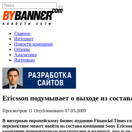
Перейти
Search
к
for:
содержанию
Главное
Интернет
Новости компаний
Обзоры
Аналитика
Интервью
Ericsson подумывает о выходе из состава
Просмотров
11
Опубликовано
07.05.2009
В интервью европейскому бизнес-изданию Financial Times г
перспективе может выйти из состава компании Sony Ericsso
компанию приоритетным покупателем и надеется, что если в