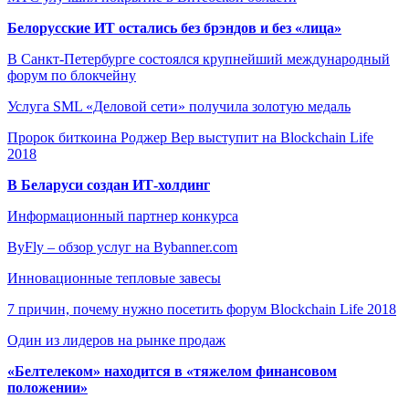
Белорусские ИТ остались без брэндов и без «лица»
В Санкт-Петербурге состоялся крупнейший международный
форум по блокчейну
Услуга SML «Деловой сети» получила золотую медаль
Пророк биткоина Роджер Вер выступит на Blockchain Life
2018
В Беларуси создан ИТ-холдинг
Информационный партнер конкурса
ByFly – обзор услуг на Bybanner.com
Инновационные тепловые завесы
7 причин, почему нужно посетить форум Blockchain Life 2018
Один из лидеров на рынке продаж
«Белтелеком» находится в «тяжелом финансовом
положении»