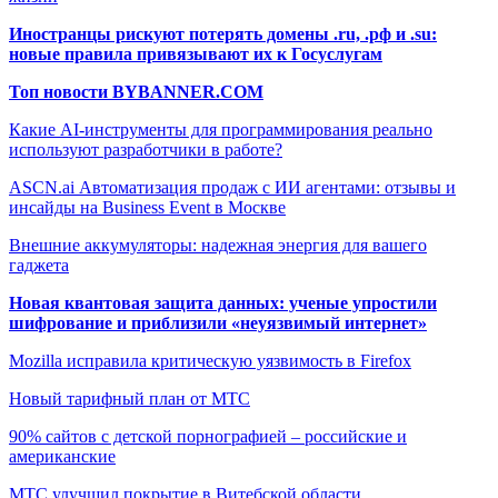
Иностранцы рискуют потерять домены .ru, .рф и .su:
новые правила привязывают их к Госуслугам
Топ новости BYBANNER.COM
Какие AI-инструменты для программирования реально
используют разработчики в работе?
ASCN.ai Автоматизация продаж с ИИ агентами: отзывы и
инсайды на Business Event в Москве
Внешние аккумуляторы: надежная энергия для вашего
гаджета
Новая квантовая защита данных: ученые упростили
шифрование и приблизили «неуязвимый интернет»
Mozilla исправила критическую уязвимость в Firefox
Новый тарифный план от МТС
90% сайтов с детской порнографией – российские и
американские
МТС улучшил покрытие в Витебской области