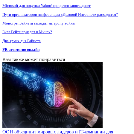
Microsoft для покупки Yahoo! придется занять денег
Пути организаторов конференции «Деловой Интернет» расходятся?
Монстры Байнета выходят на тропу войны
Билл Гейтс приедет в Минск?
Два ярких дня Байнета
PR-агентство онлайн
Вам также может понравиться
ООН объединит мировых лидеров и IT-компании для