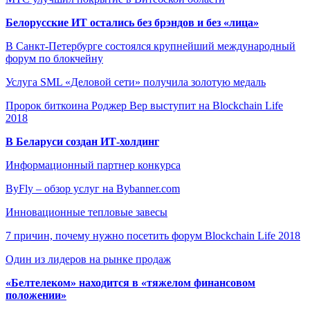
Белорусские ИТ остались без брэндов и без «лица»
В Санкт-Петербурге состоялся крупнейший международный
форум по блокчейну
Услуга SML «Деловой сети» получила золотую медаль
Пророк биткоина Роджер Вер выступит на Blockchain Life
2018
В Беларуси создан ИТ-холдинг
Информационный партнер конкурса
ByFly – обзор услуг на Bybanner.com
Инновационные тепловые завесы
7 причин, почему нужно посетить форум Blockchain Life 2018
Один из лидеров на рынке продаж
«Белтелеком» находится в «тяжелом финансовом
положении»