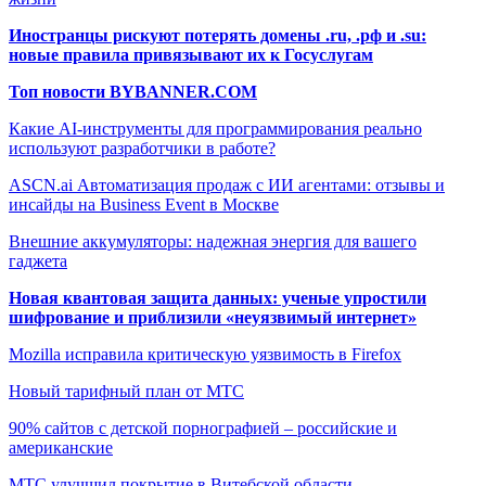
Иностранцы рискуют потерять домены .ru, .рф и .su:
новые правила привязывают их к Госуслугам
Топ новости BYBANNER.COM
Какие AI-инструменты для программирования реально
используют разработчики в работе?
ASCN.ai Автоматизация продаж с ИИ агентами: отзывы и
инсайды на Business Event в Москве
Внешние аккумуляторы: надежная энергия для вашего
гаджета
Новая квантовая защита данных: ученые упростили
шифрование и приблизили «неуязвимый интернет»
Mozilla исправила критическую уязвимость в Firefox
Новый тарифный план от МТС
90% сайтов с детской порнографией – российские и
американские
МТС улучшил покрытие в Витебской области