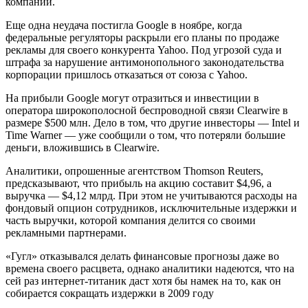
компаний.
Еще одна неудача постигла Google в ноябре, когда
федеральные регуляторы раскрыли его планы по продаже
рекламы для своего конкурента Yahoo. Под угрозой суда и
штрафа за нарушение антимонопольного законодательства
корпорации пришлось отказаться от союза с Yahoo.
На прибыли Google могут отразиться и инвестиции в
оператора широкополосной беспроводной связи Clearwire в
размере $500 млн. Дело в том, что другие инвесторы — Intel и
Time Warner — уже сообщили о том, что потеряли большие
деньги, вложившись в Clearwire.
Аналитики, опрошенные агентством Thomson Reuters,
предсказывают, что прибыль на акцию составит $4,96, а
выручка — $4,12 млрд. При этом не учитываются расходы на
фондовый опцион сотрудников, исключительные издержки и
часть выручки, которой компания делится со своими
рекламными партнерами.
«Гугл» отказывался делать финансовые прогнозы даже во
времена своего расцвета, однако аналитики надеются, что на
сей раз интернет-титаник даст хотя бы намек на то, как он
собирается сокращать издержки в 2009 году