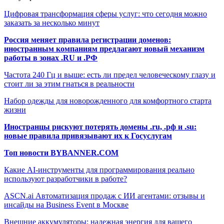
Цифровая трансформация сферы услуг: что сегодня можно
заказать за несколько минут
Россия меняет правила регистрации доменов:
иностранным компаниям предлагают новый механизм
работы в зонах .RU и .РФ
Частота 240 Гц и выше: есть ли предел человеческому глазу и
стоит ли за этим гнаться в реальности
Набор одежды для новорожденного для комфортного старта
жизни
Иностранцы рискуют потерять домены .ru, .рф и .su:
новые правила привязывают их к Госуслугам
Топ новости BYBANNER.COM
Какие AI-инструменты для программирования реально
используют разработчики в работе?
ASCN.ai Автоматизация продаж с ИИ агентами: отзывы и
инсайды на Business Event в Москве
Внешние аккумуляторы: надежная энергия для вашего