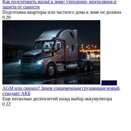
Как подготовить жильё к зиме: утепление, вентиляция и
защита от сырости
Подготовка квартиры или частного дома к зиме не должна
0
29
Обзоры
AGM или свинец? Зачем современным грузовикам новый
стандарт АКБ
Еще несколько десятилетий назад выбор аккумулятора
0
22