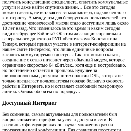
получить консультацию специалиста, оплатить коммунальные
услуги и даже найти спутника жизни… Все это сегодня
можно сделать, не вставая из–за компьютера, подключенного
к интернету. А между тем для белорусских пользователей это
достижение человеческой мысли стало доступным лишь около
10 лет назад. Что изменилось за это время и каким сегодня
видится будущее Байнета? Об этом желающие спрашивали
генерального директора РУП «Белтелеком» Константина
Тикаря, который принял участие в интернет-конференции на
нашем сайте.Интересно, что лишь единичные вопросы
касались коммутируемого доступа. Так что можно сказать,
соединение с сетью интернет через обычный модем, которое
ограничено скоростью 64 кБит/сек., хотя еще и востребовано,
но постепенно остается в прошлом. Будущее за
широкополосным доступом по технологии DSL, которая не
только предлагает пользователям гораздо большую скорость
работы в Интернете, но и оставляет свободной телефонную
линию. Однако обо всем по порядку…
Доступный Интернет
Без сомнения, самым актуальным для пользователей был
вопрос снижения тарифов на услуги доступа к сети. В
различных формулировках он звучал множество раз на
протяжении всей конференции. Для сравнения посетители