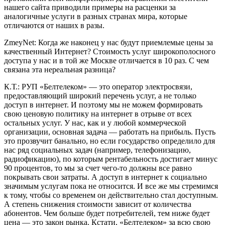
нашего сайта приводили примеры на расценки за
аналогичные услуги в разных странах мира, которые
отличаются от наших в разы.
ZmeyNet: Когда же наконец у нас будут приемлемые цены за
качественный Интернет? Стоимость услуг широкополосного
доступа у нас и в той же Москве отличается в 10 раз. С чем
связана эта нереальная разница?
К.Т.: РУП «Белтелеком» — это оператор электросвязи,
предоставляющий широкий перечень услуг, а не только
доступ в интернет. И поэтому мы не можем формировать
свою ценовую политику на интернет в отрыве от всех
остальных услуг. У нас, как и у любой коммерческой
организации, основная задача — работать на прибыль. Пусть
это прозвучит банально, но если государство определило для
нас ряд социальных задач (например, телефонизацию,
радиофикацию), по которым рентабельность достигает минус
90 процентов, то мы за счет чего-то должны все равно
покрывать свои затраты. А доступ в интернет к социально
значимым услугам пока не относится. И все же мы стремимся
к тому, чтобы со временем он действительно стал доступным.
А степень снижения стоимости зависит от количества
абонентов. Чем больше будет потребителей, тем ниже будет
цена — это закон рынка. Кстати, «Белтелеком» за всю свою