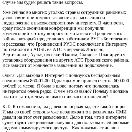
случае мы будем решать такие вопросы.
Уже сейчас во многих уголках страны сотрудники районных
узлов связи принимают заявления от населения на
подключение к высокоскоростному интернету. В частности,
сразу после окончания конференции мы получили
комментарий к этому вопросу от читателя из Гродненского
района, который представился работником РУП «Белтелеком»
и рассказал, что Гродненский РУЭС подключает к Интернету
по технологии ADSL на АТС в деревнях Лососно,
Вертелишки, Аульс, поселке Южном, Скиделе. Планируется
установка оборудования на других АТС Гродненского района.
Все зависит от количества заявлений на подключение.
Ольга: Для выхода в Интернет я пользуюсь беспарольным
соединением 860-01-00. Однажды мне пришел счет на 600.000
рублей за месяц. Я была в шоке, потому что пользовалась
интернетом очень редко. С чем это связано? Почему я должна
платить за то, к чему не имею никакого отношения?
К.Т.: К сожалению, вы далеко не первая задаете такой вопрос.
И мы со своей стороны уже неоднократно в различных СМИ
давали на этот счет разъяснения. Дело в том, что в интернете
существуют специальные ловушки для пользователей любыми
видами коммутируемого доступа. Как показывает анализ