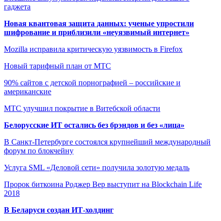
гаджета
Новая квантовая защита данных: ученые упростили
шифрование и приблизили «неуязвимый интернет»
Mozilla исправила критическую уязвимость в Firefox
Новый тарифный план от МТС
90% сайтов с детской порнографией – российские и
американские
МТС улучшил покрытие в Витебской области
Белорусские ИТ остались без брэндов и без «лица»
В Санкт-Петербурге состоялся крупнейший международный
форум по блокчейну
Услуга SML «Деловой сети» получила золотую медаль
Пророк биткоина Роджер Вер выступит на Blockchain Life
2018
В Беларуси создан ИТ-холдинг