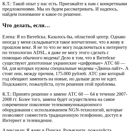
К.Т.: Такой опыт у нас есть. Приезжайте к нам с конкретными
предложениями. Мы их будем рассматривать. И надеюсь,
найдем понимание и какое-то решение.
Что делать, если…
Елена: Я из Витебска. Казалось бы, областной центр. Однако
иногда у меня складывается такое впечатление, что я живу в
прошлом веке. Я не то что не могу подключиться к интернету
по технологии ADSL, я даже не могу этого сделать с
помощью обычного модема! Дело в том, что в Витебске
существуют допотопные украинские «цифровые» АТС 60 —
64, для которых нужны специальные модемы «Двина-лайт». А
стоят они, между прочим, 175.000 рублей. АТС уже который
год обещают заменить на новые, но дальше дело не идет.
Подскажите, пожалуйста, пути решения этой проблемы.
К.Т.: Принято решение о замене АТС 60 — 64 в течение 2007-
2008 гг. Более того, замена будет осуществлена на самое
современное поколение телекоммуникационного
оборудования с использованием NGN-технологий, которые
позволяют совместить традиционную телефонию, доступ в
Интернет и телевидение.
Александр: Я живу в Пинске. Разъясните, пожалуйста,