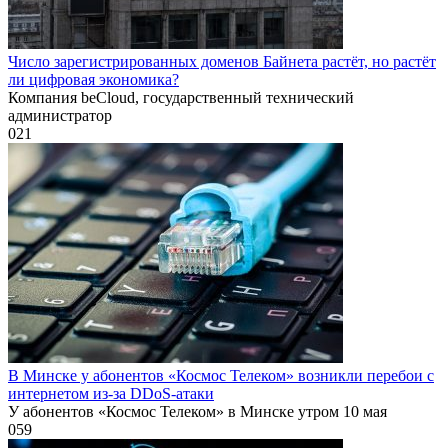
Число зарегистрированных доменов Байнета растёт, но растёт
ли цифровая экономика?
Компания beCloud, государственный технический
администратор
0
21
В Минске у абонентов «Космос Телеком» возникли перебои с
интернетом из-за DDoS-атаки
У абонентов «Космос Телеком» в Минске утром 10 мая
0
59