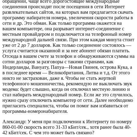
обращений, чаще всего дорогостоящие международные
соединения происходят после посещения в сети Интернет
развлекательных сайтов, на которых вам предлагается скачать
программу набирателя номера, увеличения скорости работы в
сети и др. Это обман. Как только программа окажется на
вашем компьютере, она разрывает интернет-соединение с
местным провайдером и подключается на телефонный номер
международной дальней связи. При этом каждая минута стоит
уже от 2 до 7 долларов. Как только соединение состоялось —
услуга считается оказанной и за нее абонент обязан платить.
Отсюда в вашем счете за телефон и обнаруживаются суммы на
сотни долларов за разговоры с такими странами, как
Нидерланды, Вануату, Папуа—Новая Гвинея, острова Кука, а
в последнее время — Великобритания, Литва и т.д. От этого
никто не застрахован, даже я. Чтобы не стать жертвой
телефонного мошенничества, рекомендую не выключать звук
модема: будет слышно, когда он отключил местную линию и
стал набирать международный номер. Если же это случилось,
нужно сразу отключить компьютер от сети. Далее необходимо
пригласить специалиста, чтобы он помог вам избавиться от
программы-номеронабирателя.
Александр: У меня при подключении к Интернету по номеру
860-01-00 скорость всего 31-33 кБит/сек., хотя ранее была 40-
42 кБит/сек. С чем это может быть связано?