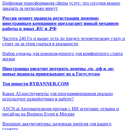
Цифровая трансформация сферы услуг: что сегодня можно
заказать за несколько минут
Россия меняет правила регистрации доменов:
иностранным компаниям предлагают новый механизм
работы в зонах .RU и .РФ
Частота 240 Гц и выше: есть ли предел человеческому глазу и
стоит ли за этим гнаться в реальности
Набор одежды для новорожденного для комфортного старта
жизни
Иностранцы рискуют потерять домены .ru, .рф и .su:
новые правила привязывают их к Госуслугам
Топ новости BYBANNER.COM
Какие AI-инструменты для программирования реально
используют разработчики в работе?
ASCN.ai Автоматизация продаж с ИИ агентами: отзывы и
инсайды на Business Event в Москве
Внешние аккумуляторы: надежная энергия для вашего
гаджета