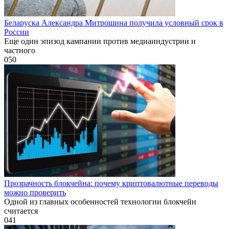
Беларуска Александра Митрошина получила условный срок в
России
Еще один эпизод кампании против медиаиндустрии и
частного
0
50
Прозрачность блокчейна: почему криптовалютные переводы
можно проверить
Одной из главных особенностей технологии блокчейн
считается
0
41