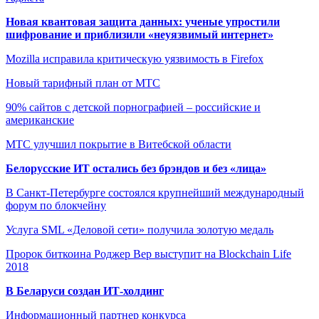
Новая квантовая защита данных: ученые упростили
шифрование и приблизили «неуязвимый интернет»
Mozilla исправила критическую уязвимость в Firefox
Новый тарифный план от МТС
90% сайтов с детской порнографией – российские и
американские
МТС улучшил покрытие в Витебской области
Белорусские ИТ остались без брэндов и без «лица»
В Санкт-Петербурге состоялся крупнейший международный
форум по блокчейну
Услуга SML «Деловой сети» получила золотую медаль
Пророк биткоина Роджер Вер выступит на Blockchain Life
2018
В Беларуси создан ИТ-холдинг
Информационный партнер конкурса