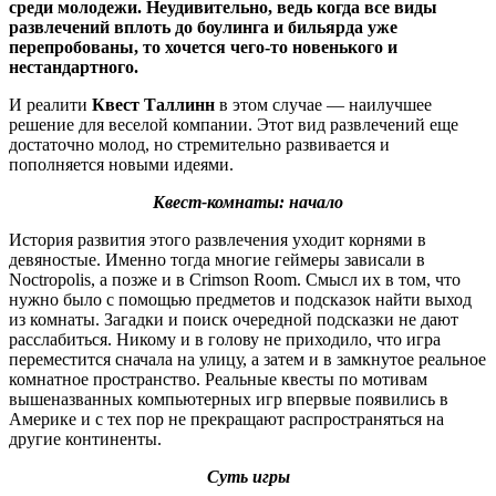
среди молодежи. Неудивительно, ведь когда все виды
развлечений вплоть до боулинга и бильярда уже
перепробованы, то хочется чего-то новенького и
нестандартного.
И реалити
Квест Таллинн
в этом случае — наилучшее
решение для веселой компании. Этот вид развлечений еще
достаточно молод, но стремительно развивается и
пополняется новыми идеями.
Квест-комнаты: начало
История развития этого развлечения уходит корнями в
девяностые. Именно тогда многие геймеры зависали в
Noctropolis, а позже и в Crimson Room. Смысл их в том, что
нужно было с помощью предметов и подсказок найти выход
из комнаты. Загадки и поиск очередной подсказки не дают
расслабиться. Никому и в голову не приходило, что игра
переместится сначала на улицу, а затем и в замкнутое реальное
комнатное пространство. Реальные квесты по мотивам
вышеназванных компьютерных игр впервые появились в
Америке и с тех пор не прекращают распространяться на
другие континенты.
Суть игры