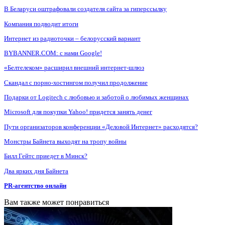
В Беларуси оштрафовали создателя сайта за гиперссылку
Компания подводит итоги
Интернет из радиоточки – белорусский вариант
BYBANNER.COM: c нами Google!
«Белтелеком» расширил внешний интернет-шлюз
Скандал с порно-хостингом получил продолжение
Подарки от Logitech с любовью и заботой о любимых женщинах
Microsoft для покупки Yahoo! придется занять денег
Пути организаторов конференции «Деловой Интернет» расходятся?
Монстры Байнета выходят на тропу войны
Билл Гейтс приедет в Минск?
Два ярких дня Байнета
PR-агентство онлайн
Вам также может понравиться