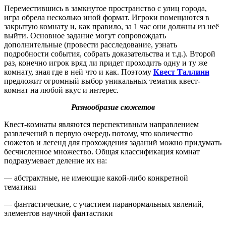
Переместившись в замкнутое пространство с улиц города,
игра обрела несколько иной формат. Игроки помещаются в
закрытую комнату и, как правило, за 1 час они должны из неё
выйти. Основное задание могут сопровождать
дополнительные (провести расследование, узнать
подробности события, собрать доказательства и т.д.). Второй
раз, конечно игрок вряд ли придет проходить одну и ту же
комнату, зная где в ней что и как. Поэтому
Квест Таллинн
предложит огромный выбор уникальных тематик квест-
комнат на любой вкус и интерес.
Разнообразие сюжетов
Квест-комнаты являются перспективным направлением
развлечений в первую очередь потому, что количество
сюжетов и легенд для прохождения заданий можно придумать
бесчисленное множество. Общая классификация комнат
подразумевает деление их на:
— абстрактные, не имеющие какой-либо конкретной
тематики
— фантастические, с участием паранормальных явлений,
элементов научной фантастики