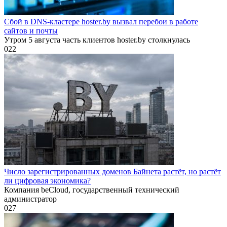
Сбой в DNS-кластере hoster.by вызвал перебои в работе
сайтов и почты
Утром 5 августа часть клиентов hoster.by столкнулась
0
22
Число зарегистрированных доменов Байнета растёт, но растёт
ли цифровая экономика?
Компания beCloud, государственный технический
администратор
0
27