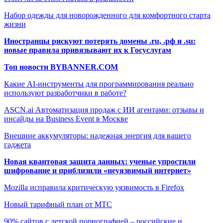
Набор одежды для новорожденного для комфортного старта
жизни
Иностранцы рискуют потерять домены .ru, .рф и .su:
новые правила привязывают их к Госуслугам
Топ новости BYBANNER.COM
Какие AI-инструменты для программирования реально
используют разработчики в работе?
ASCN.ai Автоматизация продаж с ИИ агентами: отзывы и
инсайды на Business Event в Москве
Внешние аккумуляторы: надежная энергия для вашего
гаджета
Новая квантовая защита данных: ученые упростили
шифрование и приблизили «неуязвимый интернет»
Mozilla исправила критическую уязвимость в Firefox
Новый тарифный план от МТС
90% сайтов с детской порнографией – российские и