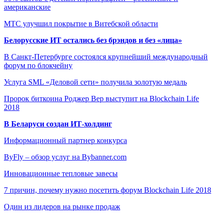
американские
МТС улучшил покрытие в Витебской области
Белорусские ИТ остались без брэндов и без «лица»
В Санкт-Петербурге состоялся крупнейший международный
форум по блокчейну
Услуга SML «Деловой сети» получила золотую медаль
Пророк биткоина Роджер Вер выступит на Blockchain Life
2018
В Беларуси создан ИТ-холдинг
Информационный партнер конкурса
ByFly – обзор услуг на Bybanner.com
Инновационные тепловые завесы
7 причин, почему нужно посетить форум Blockchain Life 2018
Один из лидеров на рынке продаж