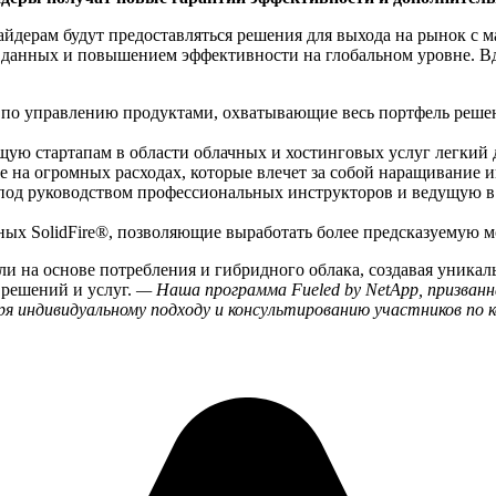
айдерам будут предоставляться решения для выхода на рынок с
данных и повышением эффективности на глобальном уровне. Вд
 по управлению продуктами, охватывающие весь портфель реш
ющую стартапам в области облачных и хостинговых услуг легкий
не на огромных расходах, которые влечет за собой наращивание
под руководством профессиональных инструкторов и ведущую в
ых SolidFire®, позволяющие выработать более предсказуемую м
ли на основе потребления и гибридного облака, создавая уника
 решений и услуг.
— Наша программа Fueled by NetApp, призванн
я индивидуальному подходу и консультированию участников по 