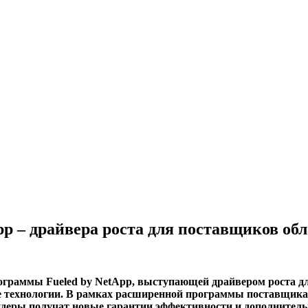
p – драйвера роста для поставщиков обл
ограммы Fueled by NetApp, выступающей драйвером роста дл
 технологии. В рамках расширенной программы поставщикам
йдеры получат новые гарантии эффективности и дополнитель