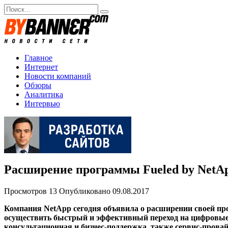
Перейти
Search
к
for:
содержанию
Главное
Интернет
Новости компаний
Обзоры
Аналитика
Интервью
Расширение программы Fueled by NetAp
Просмотров
13
Опубликовано
09.08.2017
Компания NetApp сегодня объявила о расширении своей пр
осуществить быстрый и эффективный переход на цифровые
консультационная и бизнес-поддержка, также сервис-прова