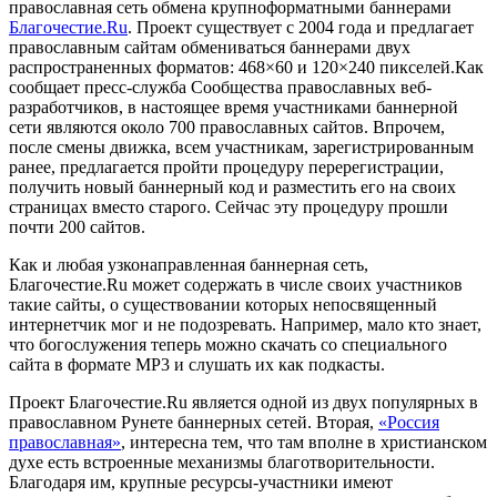
православная сеть обмена крупноформатными баннерами
Благочестие.Ru
. Проект существует с 2004 года и предлагает
православным сайтам обмениваться баннерами двух
распространенных форматов: 468×60 и 120×240 пикселей.Как
сообщает пресс-служба Сообщества православных веб-
разработчиков, в настоящее время участниками баннерной
сети являются около 700 православных сайтов. Впрочем,
после смены движка, всем участникам, зарегистрированным
ранее, предлагается пройти процедуру перерегистрации,
получить новый баннерный код и разместить его на своих
страницах вместо старого. Сейчас эту процедуру прошли
почти 200 сайтов.
Как и любая узконаправленная баннерная сеть,
Благочестие.Ru может содержать в числе своих участников
такие сайты, о существовании которых непосвященный
интернетчик мог и не подозревать. Например, мало кто знает,
что богослужения теперь можно скачать со специального
сайта в формате MP3 и слушать их как подкасты.
Проект Благочестие.Ru является одной из двух популярных в
православном Рунете баннерных сетей. Вторая,
«Россия
православная»
, интересна тем, что там вполне в христианском
духе есть встроенные механизмы благотворительности.
Благодаря им, крупные ресурсы-участники имеют