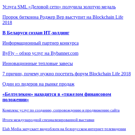
Услуга SML «Деловой сети» получила золотую медаль
Пророк биткоина Роджер Вер выступит на Blockchain Life
2018
В Беларуси создан ИТ-холдинг
Информационный партнер конкурса
ByFly – обзор услуг на Bybanner.com
Инновационные тепловые завесы
7 причин, почему нужно посетить форум Blockchain Life 2018
Один из лидеров на рынке продаж
«Белтелеком» находится в «тяжелом финансовом
положении»
Комплекс услуг по созданию, сопровождению и продвижению сайта
Итоги международной специализированной выставки
Elab Media запускает видеоблоги на белорусском интернет-телевидении