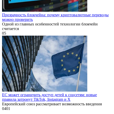
Прозрачность блокчейна: почему криптовалютные переводы
можно проверить
Одной из главных особенностей технологии блокчейн
считается
0
5
ЕС может ограничить доступ детей к соцсетям: новые
правила затронут TikTok, Instagram и X
Европейский союз рассматривает возможность введения
0
401