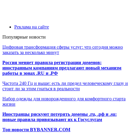
Реклама на сайте
Популярные новости
Цифровая трансформация сферы услуг: что сегодня можно
заказать за несколько минут
Россия меняет правила регистрации доменов:
иностранным компаниям предлагают новый механизм
работы в зонах .RU и .РФ
Частота 240 Гц и выше: есть ли предел человеческому глазу и
стоит ли за этим гнаться в реальности
Набор одежды для новорожденного для комфортного старта
жизни
Иностранцы рискуют потерять домены .ru, .рф и .su:
новые правила привязывают их к Госуслугам
Топ новости BYBANNER.COM