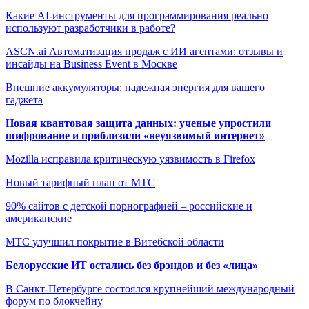
Какие AI-инструменты для программирования реально
используют разработчики в работе?
ASCN.ai Автоматизация продаж с ИИ агентами: отзывы и
инсайды на Business Event в Москве
Внешние аккумуляторы: надежная энергия для вашего
гаджета
Новая квантовая защита данных: ученые упростили
шифрование и приблизили «неуязвимый интернет»
Mozilla исправила критическую уязвимость в Firefox
Новый тарифный план от МТС
90% сайтов с детской порнографией – российские и
американские
МТС улучшил покрытие в Витебской области
Белорусские ИТ остались без брэндов и без «лица»
В Санкт-Петербурге состоялся крупнейший международный
форум по блокчейну