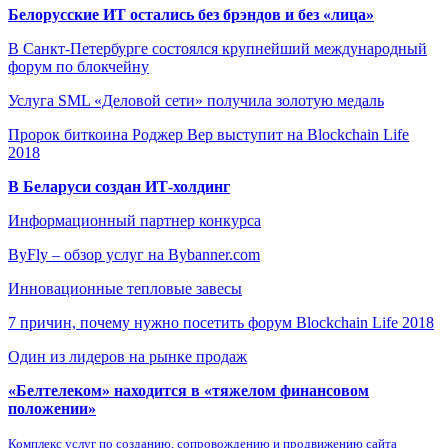
Белорусские ИТ остались без брэндов и без «лица»
В Санкт-Петербурге состоялся крупнейший международный
форум по блокчейну
Услуга SML «Деловой сети» получила золотую медаль
Пророк биткоина Роджер Вер выступит на Blockchain Life
2018
В Беларуси создан ИТ-холдинг
Информационный партнер конкурса
ByFly – обзор услуг на Bybanner.com
Инновационные тепловые завесы
7 причин, почему нужно посетить форум Blockchain Life 2018
Один из лидеров на рынке продаж
«Белтелеком» находится в «тяжелом финансовом
положении»
Комплекс услуг по созданию, сопровождению и продвижению сайта