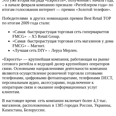
Это уже вторая награда «Евросети», полученная с начала года,
– в начале февраля компанию признали «Ритейлером года» по
итогам голосования интернет — премии «Золотой телефон».
Победителями в других номинациях премии Best Retail TOP
по итогам 2009 года стали:
«Самая быстрорастущая торговая сеть гипермаркетов
FMCG» – Х5 Retail Group.
«Самая быстрорастущая торговая сеть магазинов у дома
FMCG» – Магнит.
«Лучшая сеть DIY» – Леруа Мерлен.
«Евросеть» — крупнейшая компания, работающая на рынке
сотового ритейла и ведущий дилер крупнейших операторов
связи. Основными направлениями деятельности компании
являются осуществление розничной торговли сотовыми
телефонами, цифровыми фотоаппаратами, телефонами DECT,
персональным аудио, аксессуарами, подключение к
операторам связи и оказание информационных услуг
клиентам.
В настоящее время сеть компании включает более 4,3 тыс.
магазинов, расположенных в 1385 городах России, Украины,
Казахстана, Белоруссии.