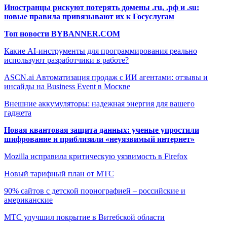
Иностранцы рискуют потерять домены .ru, .рф и .su:
новые правила привязывают их к Госуслугам
Топ новости BYBANNER.COM
Какие AI-инструменты для программирования реально
используют разработчики в работе?
ASCN.ai Автоматизация продаж с ИИ агентами: отзывы и
инсайды на Business Event в Москве
Внешние аккумуляторы: надежная энергия для вашего
гаджета
Новая квантовая защита данных: ученые упростили
шифрование и приблизили «неуязвимый интернет»
Mozilla исправила критическую уязвимость в Firefox
Новый тарифный план от МТС
90% сайтов с детской порнографией – российские и
американские
МТС улучшил покрытие в Витебской области