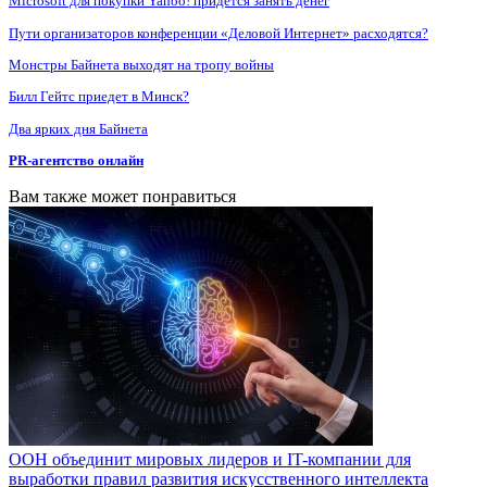
Microsoft для покупки Yahoo! придется занять денег
Пути организаторов конференции «Деловой Интернет» расходятся?
Монстры Байнета выходят на тропу войны
Билл Гейтс приедет в Минск?
Два ярких дня Байнета
PR-агентство онлайн
Вам также может понравиться
ООН объединит мировых лидеров и IT-компании для
выработки правил развития искусственного интеллекта