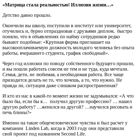
«Матрица стала реальностью! Иллюзия жизни…»
Детство давно прошло.
Окончили вы школу, поступили в институт или университет,
отучились и, бурно отпраздновав с друзьями диплом, быстро
поняли, что в объявлениях по найму сотрудников редко
бывают подобные: «Крупная фирма приглашает на
высокооплачиваемую должность молодого человека без опыта
работы, вчерашнего студента, график свободный».
Через год иллюзии по поводу собственного будущего прошли,
и вы пошли работать совсем не тем и не туда, куда мечтали.
Семья, дети, не любимая, а необходимая работа. Все чаще
приходится делать не то, что хочешь, а то, что нужно. Не
правда ли, ситуация даже слишком распространенная?
И кто из нас в какой-то момент жизни не задумывался: «А что
было бы, если бы я… получил другую профессию? … нашел
другую работу? …женился на другой? …научился рисовать и
печь блины?»
Именно на такие общечеловеческие чувства и был расчет у
компании Linden Lab, когда в 2003 году они представили
свой проект под названием Second Life.