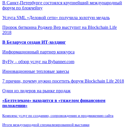
В Санкт-Петербурге состоялся крупнейший международный
форум по блокчейну
Услуга SML «Деловой сети» получила золотую медаль
Пророк биткоина Роджер Вер выступит на Blockchain Life
2018
В Беларуси создан ИТ-холдинг
Информационный партнер конкурса
ByFly – обзор услуг на Bybanner.com
Инновационные тепловые завесы
7 причин, почему нужно посетить форум Blockchain Life 2018
Один из лидеров на рынке продаж
«Белтелеком» находится в «тяжелом финансовом
положении»
Комплекс услуг по созданию, сопровождению и продвижению сайта
Итоги международной специализированной выставки