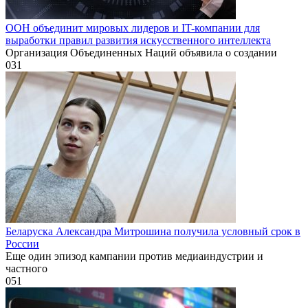
ООН объединит мировых лидеров и IT-компании для
выработки правил развития искусственного интеллекта
Организация Объединенных Наций объявила о создании
0
31
Беларуска Александра Митрошина получила условный срок в
России
Еще один эпизод кампании против медиаиндустрии и
частного
0
51