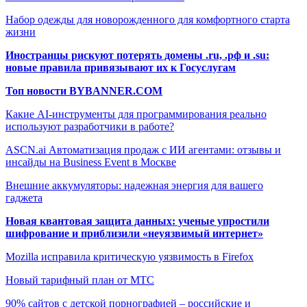
Набор одежды для новорожденного для комфортного старта
жизни
Иностранцы рискуют потерять домены .ru, .рф и .su:
новые правила привязывают их к Госуслугам
Топ новости BYBANNER.COM
Какие AI-инструменты для программирования реально
используют разработчики в работе?
ASCN.ai Автоматизация продаж с ИИ агентами: отзывы и
инсайды на Business Event в Москве
Внешние аккумуляторы: надежная энергия для вашего
гаджета
Новая квантовая защита данных: ученые упростили
шифрование и приблизили «неуязвимый интернет»
Mozilla исправила критическую уязвимость в Firefox
Новый тарифный план от МТС
90% сайтов с детской порнографией – российские и