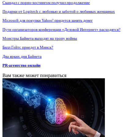
Скандал с порно-хостингом получил продолжение
Подарки от Logitech с любовью и заботой о любимых женщинах
Microsoft для покупки Yahoo! придется занять денег
Пути организаторов конференции «Деловой Интернет» расходятся?
Монстры Байнета выходят на тропу войны
Билл Гейтс приедет в Минск?
Два ярких дня Байнета
PR-агентство онлайн
Вам также может понравиться