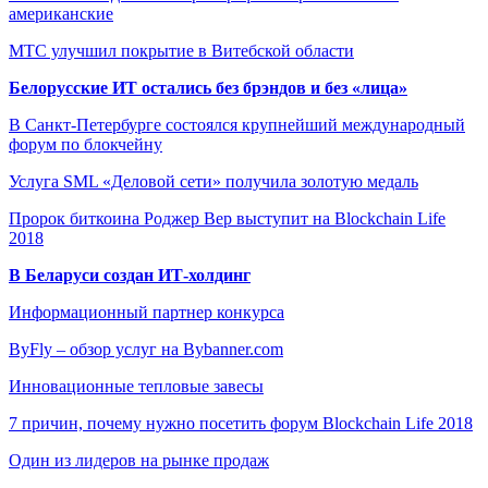
американские
МТС улучшил покрытие в Витебской области
Белорусские ИТ остались без брэндов и без «лица»
В Санкт-Петербурге состоялся крупнейший международный
форум по блокчейну
Услуга SML «Деловой сети» получила золотую медаль
Пророк биткоина Роджер Вер выступит на Blockchain Life
2018
В Беларуси создан ИТ-холдинг
Информационный партнер конкурса
ByFly – обзор услуг на Bybanner.com
Инновационные тепловые завесы
7 причин, почему нужно посетить форум Blockchain Life 2018
Один из лидеров на рынке продаж