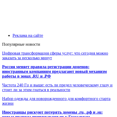
Реклама на сайте
Популярные новости
Цифровая трансформация сферы услуг: что сегодня можно
заказать за несколько минут
Россия меняет правила регистрации доменов:
иностранным компаниям предлагают новый механизм
работы в зонах .RU и .РФ
Частота 240 Гц и выше: есть ли предел человеческому глазу и
стоит ли за этим гнаться в реальности
Набор одежды для новорожденного для комфортного старта
жизни
Иностранцы рискуют потерять домены .ru, .рф и .su:
новые правила привязывают их к Госуслугам