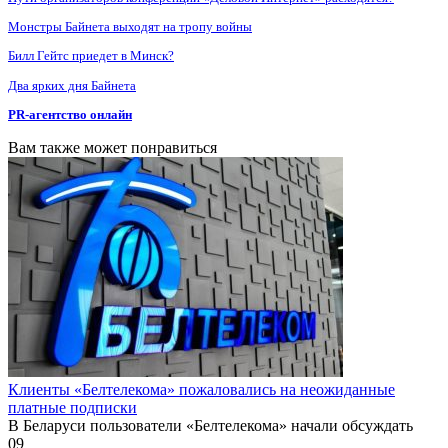
Монстры Байнета выходят на тропу войны
Билл Гейтс приедет в Минск?
Два ярких дня Байнета
PR-агентство онлайн
Вам также может понравиться
Клиенты «Белтелекома» пожаловались на неожиданные
платные подписки
В Беларуси пользователи «Белтелекома» начали обсуждать
0
9