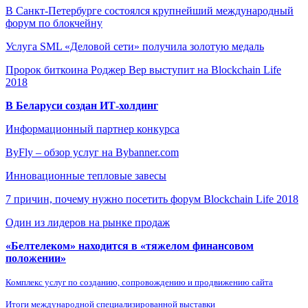
В Санкт-Петербурге состоялся крупнейший международный
форум по блокчейну
Услуга SML «Деловой сети» получила золотую медаль
Пророк биткоина Роджер Вер выступит на Blockchain Life
2018
В Беларуси создан ИТ-холдинг
Информационный партнер конкурса
ByFly – обзор услуг на Bybanner.com
Инновационные тепловые завесы
7 причин, почему нужно посетить форум Blockchain Life 2018
Один из лидеров на рынке продаж
«Белтелеком» находится в «тяжелом финансовом
положении»
Комплекс услуг по созданию, сопровождению и продвижению сайта
Итоги международной специализированной выставки