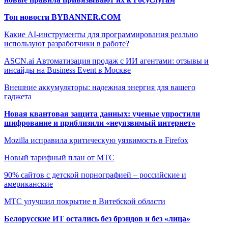
Топ новости BYBANNER.COM
Какие AI-инструменты для программирования реально
используют разработчики в работе?
ASCN.ai Автоматизация продаж с ИИ агентами: отзывы и
инсайды на Business Event в Москве
Внешние аккумуляторы: надежная энергия для вашего
гаджета
Новая квантовая защита данных: ученые упростили
шифрование и приблизили «неуязвимый интернет»
Mozilla исправила критическую уязвимость в Firefox
Новый тарифный план от МТС
90% сайтов с детской порнографией – российские и
американские
МТС улучшил покрытие в Витебской области
Белорусские ИТ остались без брэндов и без «лица»